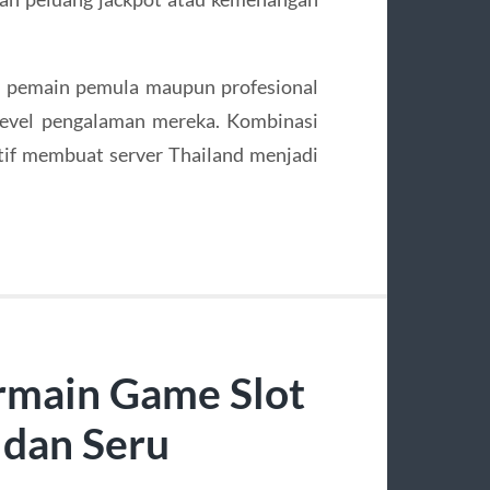
ni, pemain pemula maupun profesional
evel pengalaman mereka. Kombinasi
atif membuat server Thailand menjadi
rmain Game Slot
 dan Seru