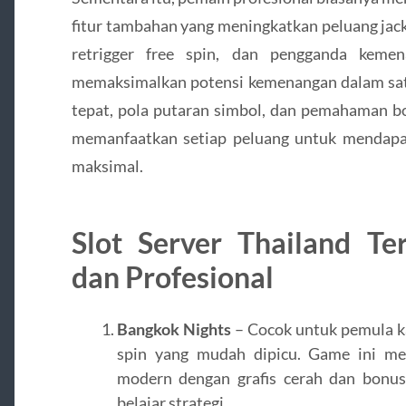
fitur tambahan yang meningkatkan peluang jack
retrigger free spin, dan pengganda kem
memaksimalkan potensi kemenangan dalam satu
tepat, pola putaran simbol, dan pemahaman b
memanfaatkan setiap peluang untuk mendapa
maksimal.
Slot Server Thailand T
dan Profesional
Bangkok Nights
– Cocok untuk pemula kar
spin yang mudah dipicu. Game ini m
modern dengan grafis cerah dan bonu
belajar strategi.