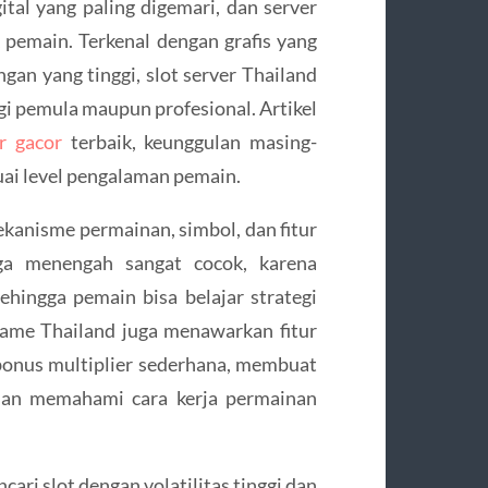
gital yang paling digemari, dan server
pemain. Terkenal dengan grafis yang
gan yang tinggi, slot server Thailand
 pemula maupun profesional. Artikel
r gacor
terbaik, keunggulan masing-
uai level pengalaman pemain.
anisme permainan, simbol, dan fitur
gga menengah sangat cocok, karena
hingga pemain bisa belajar strategi
game Thailand juga menawarkan fitur
 bonus multiplier sederhana, membuat
an memahami cara kerja permainan
ari slot dengan volatilitas tinggi dan