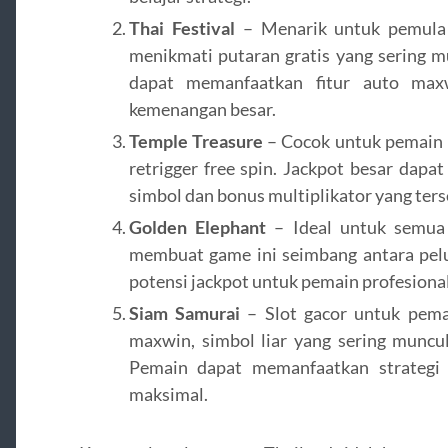
Thai Festival
– Menarik untuk pemula 
menikmati putaran gratis yang sering m
dapat memanfaatkan fitur auto maxw
kemenangan besar.
Temple Treasure
– Cocok untuk pemain pr
retrigger free spin. Jackpot besar dap
simbol dan bonus multiplikator yang ters
Golden Elephant
– Ideal untuk semua 
membuat game ini seimbang antara pel
potensi jackpot untuk pemain profesional
Siam Samurai
– Slot gacor untuk pemai
maxwin, simbol liar yang sering muncu
Pemain dapat memanfaatkan strategi
maksimal.