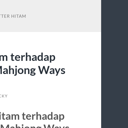
TTER HITAM
m terhadap
Mahjong Ways
CKY
itam terhadap
n Mahjong Ways