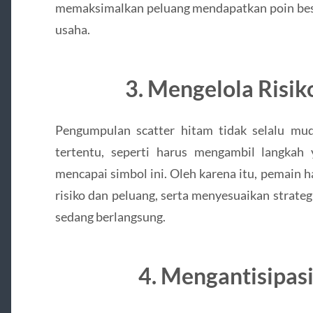
memaksimalkan peluang mendapatkan poin bes
usaha.
3. Mengelola Risik
Pengumpulan scatter hitam tidak selalu muda
tertentu, seperti harus mengambil langka
mencapai simbol ini. Oleh karena itu, pemai
risiko dan peluang, serta menyesuaikan strate
sedang berlangsung.
4. Mengantisipas