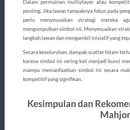
Dalam permainan multiplayer atau kompetiti
penting. Jika lawan tampaknya fokus pada pen
perlu menyesuaikan strategi mereka ag
mengumpulkan simbol ini. Menyesuaikan strate
langkah lawan dan mengambil inisiatif yang tepa
Secara keseluruhan, dampak scatter hitam terh
karena simbol ini sering kali menjadi kunci 
mampu memanfaatkan simbol ini secara maks
kompetitif yang signifikan.
Kesimpulan dan Rekome
Mahjo