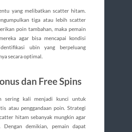
ntu yang melibatkan scatter hitam.
ngumpulkan tiga atau lebih scatter
erikan poin tambahan, maka pemain
mereka agar bisa mencapai kondisi
dentifikasi ubin yang berpeluang
ya secara optimal.
onus dan Free Spins
m sering kali menjadi kunci untuk
atis atau penggandaan poin. Strategi
catter hitam sebanyak mungkin agar
n. Dengan demikian, pemain dapat