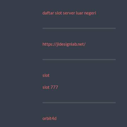
daftar slot server luar negeri
https://jldesignlab.net/
slot
slot 777
orbit4d