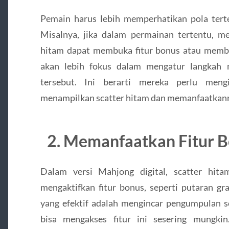
Pemain harus lebih memperhatikan pola terte
Misalnya, jika dalam permainan tertentu, me
hitam dapat membuka fitur bonus atau memb
akan lebih fokus dalam mengatur langkah 
tersebut. Ini berarti mereka perlu mengi
menampilkan scatter hitam dan memanfaatkann
2. Memanfaatkan Fitur B
Dalam versi Mahjong digital, scatter hita
mengaktifkan fitur bonus, seperti putaran gr
yang efektif adalah mengincar pengumpulan s
bisa mengakses fitur ini sesering mungki