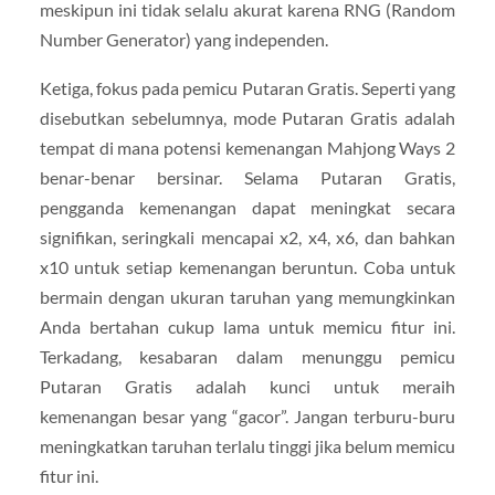
meskipun ini tidak selalu akurat karena RNG (Random
Number Generator) yang independen.
Ketiga, fokus pada pemicu Putaran Gratis. Seperti yang
disebutkan sebelumnya, mode Putaran Gratis adalah
tempat di mana potensi kemenangan Mahjong Ways 2
benar-benar bersinar. Selama Putaran Gratis,
pengganda kemenangan dapat meningkat secara
signifikan, seringkali mencapai x2, x4, x6, dan bahkan
x10 untuk setiap kemenangan beruntun. Coba untuk
bermain dengan ukuran taruhan yang memungkinkan
Anda bertahan cukup lama untuk memicu fitur ini.
Terkadang, kesabaran dalam menunggu pemicu
Putaran Gratis adalah kunci untuk meraih
kemenangan besar yang “gacor”. Jangan terburu-buru
meningkatkan taruhan terlalu tinggi jika belum memicu
fitur ini.