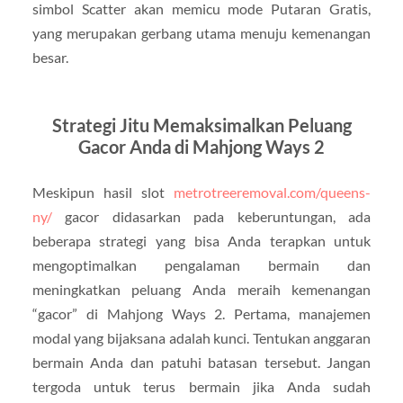
simbol Scatter akan memicu mode Putaran Gratis,
yang merupakan gerbang utama menuju kemenangan
besar.
Strategi Jitu Memaksimalkan Peluang
Gacor Anda di Mahjong Ways 2
Meskipun hasil slot
metrotreeremoval.com/queens-
ny/
gacor didasarkan pada keberuntungan, ada
beberapa strategi yang bisa Anda terapkan untuk
mengoptimalkan pengalaman bermain dan
meningkatkan peluang Anda meraih kemenangan
“gacor” di Mahjong Ways 2. Pertama, manajemen
modal yang bijaksana adalah kunci. Tentukan anggaran
bermain Anda dan patuhi batasan tersebut. Jangan
tergoda untuk terus bermain jika Anda sudah