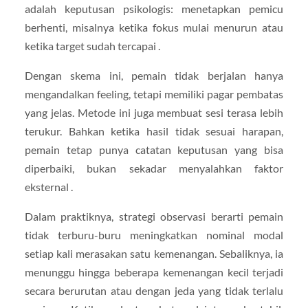
adalah keputusan psikologis: menetapkan pemicu
berhenti, misalnya ketika fokus mulai menurun atau
ketika target sudah tercapai .
Dengan skema ini, pemain tidak berjalan hanya
mengandalkan feeling, tetapi memiliki pagar pembatas
yang jelas. Metode ini juga membuat sesi terasa lebih
terukur. Bahkan ketika hasil tidak sesuai harapan,
pemain tetap punya catatan keputusan yang bisa
diperbaiki, bukan sekadar menyalahkan faktor
eksternal .
Dalam praktiknya, strategi observasi berarti pemain
tidak terburu-buru meningkatkan nominal modal
setiap kali merasakan satu kemenangan. Sebaliknya, ia
menunggu hingga beberapa kemenangan kecil terjadi
secara berurutan atau dengan jeda yang tidak terlalu