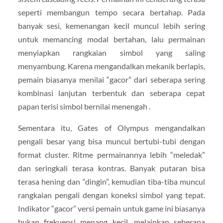
seperti membangun tempo secara bertahap. Pada
banyak sesi, kemenangan kecil muncul lebih sering
untuk memancing modal bertahan, lalu permainan
menyiapkan rangkaian simbol yang saling
menyambung. Karena mengandalkan mekanik berlapis,
pemain biasanya menilai “gacor” dari seberapa sering
kombinasi lanjutan terbentuk dan seberapa cepat
papan terisi simbol bernilai menengah .
Sementara itu, Gates of Olympus mengandalkan
pengali besar yang bisa muncul bertubi-tubi dengan
format cluster. Ritme permainannya lebih “meledak”
dan seringkali terasa kontras. Banyak putaran bisa
terasa hening dan “dingin”, kemudian tiba-tiba muncul
rangkaian pengali dengan koneksi simbol yang tepat.
Indikator “gacor” versi pemain untuk game ini biasanya
bukan frekuensi menang kecil, melainkan seberapa