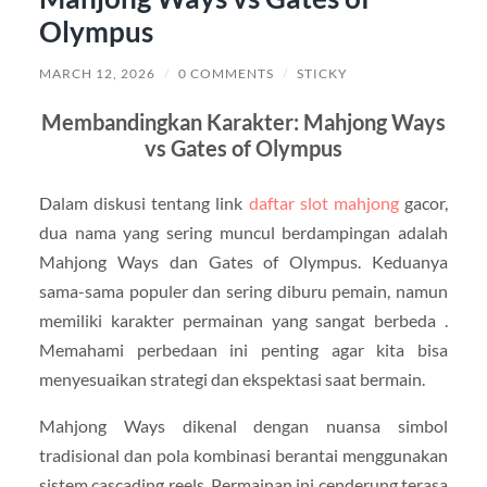
Olympus
MARCH 12, 2026
/
0 COMMENTS
/
STICKY
Membandingkan Karakter: Mahjong Ways
vs Gates of Olympus
Dalam diskusi tentang link
daftar slot mahjong
gacor,
dua nama yang sering muncul berdampingan adalah
Mahjong Ways dan Gates of Olympus. Keduanya
sama-sama populer dan sering diburu pemain, namun
memiliki karakter permainan yang sangat berbeda .
Memahami perbedaan ini penting agar kita bisa
menyesuaikan strategi dan ekspektasi saat bermain.
Mahjong Ways dikenal dengan nuansa simbol
tradisional dan pola kombinasi berantai menggunakan
sistem cascading reels. Permainan ini cenderung terasa