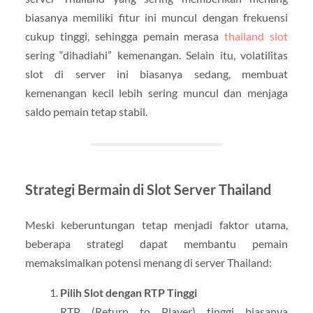
biasanya memiliki fitur ini muncul dengan frekuensi
cukup tinggi, sehingga pemain merasa
thailand slot
sering “dihadiahi” kemenangan. Selain itu, volatilitas
slot di server ini biasanya sedang, membuat
kemenangan kecil lebih sering muncul dan menjaga
saldo pemain tetap stabil.
Strategi Bermain di Slot Server Thailand
Meski keberuntungan tetap menjadi faktor utama,
beberapa strategi dapat membantu pemain
memaksimalkan potensi menang di server Thailand:
Pilih Slot dengan RTP Tinggi
RTP (Return to Player) tinggi biasanya