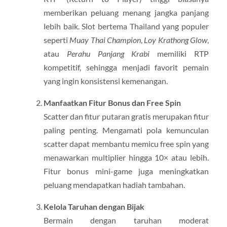
memberikan peluang menang jangka panjang
lebih baik. Slot bertema Thailand yang populer
seperti
Muay Thai Champion
,
Loy Krathong Glow
,
atau
Perahu Panjang Krabi
memiliki RTP
kompetitif, sehingga menjadi favorit pemain
yang ingin konsistensi kemenangan.
Manfaatkan Fitur Bonus dan Free Spin
Scatter dan fitur putaran gratis merupakan fitur
paling penting. Mengamati pola kemunculan
scatter dapat membantu memicu free spin yang
menawarkan multiplier hingga 10× atau lebih.
Fitur bonus mini-game juga meningkatkan
peluang mendapatkan hadiah tambahan.
Kelola Taruhan dengan Bijak
Bermain dengan taruhan moderat