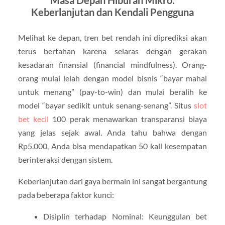
Keberlanjutan dan Kendali Pengguna
Melihat ke depan, tren bet rendah ini diprediksi akan
terus bertahan karena selaras dengan gerakan
kesadaran finansial (financial mindfulness). Orang-
orang mulai lelah dengan model bisnis “bayar mahal
untuk menang” (pay-to-win) dan mulai beralih ke
model “bayar sedikit untuk senang-senang”. Situs
slot
bet kecil
100 perak menawarkan transparansi biaya
yang jelas sejak awal. Anda tahu bahwa dengan
Rp5.000, Anda bisa mendapatkan 50 kali kesempatan
berinteraksi dengan sistem.
Keberlanjutan dari gaya bermain ini sangat bergantung
pada beberapa faktor kunci:
Disiplin terhadap Nominal: Keunggulan bet