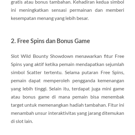
gratis atau bonus tambahan. Kehadiran kedua simbol
ini meningkatkan sensasi permainan dan memberi
kesempatan menang yang lebih besar.
2. Free Spins dan Bonus Game
Slot Wild Bounty Showdown menawarkan fitur Free
Spins yang aktif ketika pemain mendapatkan sejumlah
simbol Scatter tertentu. Selama putaran Free Spins,
pemain dapat memperoleh pengganda kemenangan
yang lebih tinggi. Selain itu, terdapat juga mini game
atau bonus game di mana pemain bisa menembak
target untuk memenangkan hadiah tambahan. Fitur ini
menambah unsur interaktivitas yang jarang ditemukan
di slot lain.