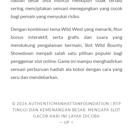
hadiah besar bisa muncul meskipun tidak terlalu
sering, menciptakan sensasi menegangkan yang cocok
bagi pemain yang menyukai risiko.
Dengan kombinasi tema Wild West yang menarik, fitur
bonus interaktif, serta grafis dan suara yang
mendukung pengalaman bermain, Slot Wild Bounty
Showdown menjadi salah satu pilihan populer bagi
penggemar slot online. Game ini mampu menghadirkan
sensasi perburuan hadiah ala koboi dengan cara yang
seru dan mendebarkan.
© 2026
AUTHENTICMANHATTANFOUNDATION | RTP
TINGGI DAN KEMENANGAN BESAR: MENGAPA SLOT
GACOR HARI INI LAYAK DICOBA
—
UP ↑