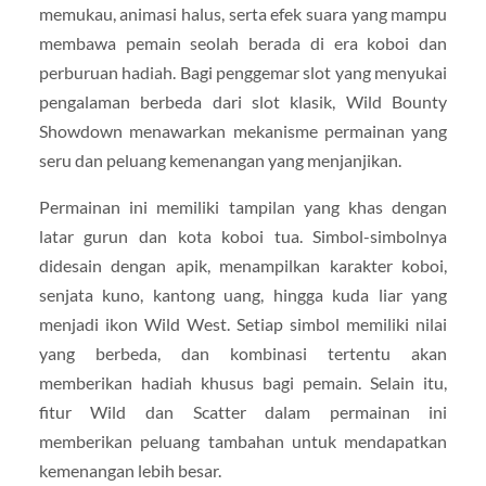
memukau, animasi halus, serta efek suara yang mampu
membawa pemain seolah berada di era koboi dan
perburuan hadiah. Bagi penggemar slot yang menyukai
pengalaman berbeda dari slot klasik, Wild Bounty
Showdown menawarkan mekanisme permainan yang
seru dan peluang kemenangan yang menjanjikan.
Permainan ini memiliki tampilan yang khas dengan
latar gurun dan kota koboi tua. Simbol-simbolnya
didesain dengan apik, menampilkan karakter koboi,
senjata kuno, kantong uang, hingga kuda liar yang
menjadi ikon Wild West. Setiap simbol memiliki nilai
yang berbeda, dan kombinasi tertentu akan
memberikan hadiah khusus bagi pemain. Selain itu,
fitur Wild dan Scatter dalam permainan ini
memberikan peluang tambahan untuk mendapatkan
kemenangan lebih besar.