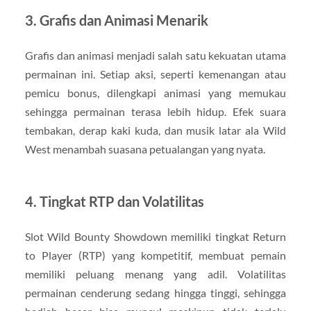
3. Grafis dan Animasi Menarik
Grafis dan animasi menjadi salah satu kekuatan utama
permainan ini. Setiap aksi, seperti kemenangan atau
pemicu bonus, dilengkapi animasi yang memukau
sehingga permainan terasa lebih hidup. Efek suara
tembakan, derap kaki kuda, dan musik latar ala Wild
West menambah suasana petualangan yang nyata.
4. Tingkat RTP dan Volatilitas
Slot Wild Bounty Showdown memiliki tingkat Return
to Player (RTP) yang kompetitif, membuat pemain
memiliki peluang menang yang adil. Volatilitas
permainan cenderung sedang hingga tinggi, sehingga