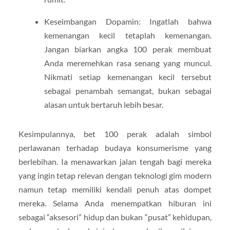
Keseimbangan Dopamin: Ingatlah bahwa
kemenangan kecil tetaplah kemenangan.
Jangan biarkan angka 100 perak membuat
Anda meremehkan rasa senang yang muncul.
Nikmati setiap kemenangan kecil tersebut
sebagai penambah semangat, bukan sebagai
alasan untuk bertaruh lebih besar.
Kesimpulannya, bet 100 perak adalah simbol
perlawanan terhadap budaya konsumerisme yang
berlebihan. Ia menawarkan jalan tengah bagi mereka
yang ingin tetap relevan dengan teknologi gim modern
namun tetap memiliki kendali penuh atas dompet
mereka. Selama Anda menempatkan hiburan ini
sebagai “aksesori” hidup dan bukan “pusat” kehidupan,