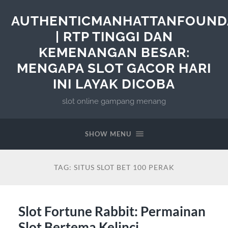
AUTHENTICMANHATTANFOUND
| RTP TINGGI DAN
KEMENANGAN BESAR:
MENGAPA SLOT GACOR HARI
INI LAYAK DICOBA
slot online gampang menang
SHOW MENU
TAG:
SITUS SLOT BET 100 PERAK
Slot Fortune Rabbit: Permainan
Slot Bertema Kelinci