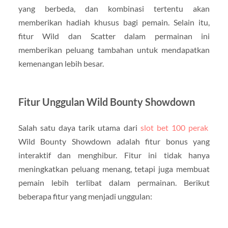
yang berbeda, dan kombinasi tertentu akan
memberikan hadiah khusus bagi pemain. Selain itu,
fitur Wild dan Scatter dalam permainan ini
memberikan peluang tambahan untuk mendapatkan
kemenangan lebih besar.
Fitur Unggulan Wild Bounty Showdown
Salah satu daya tarik utama dari
slot bet 100 perak
Wild Bounty Showdown adalah fitur bonus yang
interaktif dan menghibur. Fitur ini tidak hanya
meningkatkan peluang menang, tetapi juga membuat
pemain lebih terlibat dalam permainan. Berikut
beberapa fitur yang menjadi unggulan: