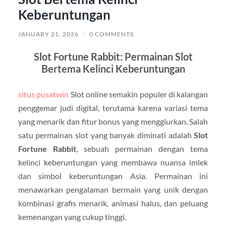
Keberuntungan
JANUARY 21, 2026
/
0 COMMENTS
Slot Fortune Rabbit: Permainan Slot
Bertema Kelinci Keberuntungan
situs pusatwin
Slot online semakin populer di kalangan
penggemar judi digital, terutama karena variasi tema
yang menarik dan fitur bonus yang menggiurkan. Salah
satu permainan slot yang banyak diminati adalah
Slot
Fortune Rabbit
, sebuah permainan dengan tema
kelinci keberuntungan yang membawa nuansa imlek
dan simbol keberuntungan Asia. Permainan ini
menawarkan pengalaman bermain yang unik dengan
kombinasi grafis menarik, animasi halus, dan peluang
kemenangan yang cukup tinggi.