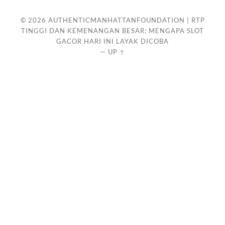
© 2026
AUTHENTICMANHATTANFOUNDATION | RTP
TINGGI DAN KEMENANGAN BESAR: MENGAPA SLOT
GACOR HARI INI LAYAK DICOBA
—
UP ↑