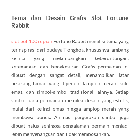
Tema dan Desain Grafis Slot Fortune
Rabbit
slot bet 100 rupiah
Fortune Rabbit memiliki tema yang
terinspirasi dari budaya Tionghoa, khususnya lambang
kelinci yang melambangkan keberuntungan,
ketenangan, dan kemakmuran. Grafis permainan ini
dibuat dengan sangat detail, menampilkan latar
belakang taman yang dipenuhi lampion merah, koin
emas, dan simbol-simbol tradisional lainnya. Setiap
simbol pada permainan memiliki desain yang estetis,
mulai dari kelinci emas hingga amplop merah yang
membawa bonus. Animasi pergerakan simbol juga
dibuat halus sehingga pengalaman bermain menjadi
lebih menyenangkan dan tidak membosankan.