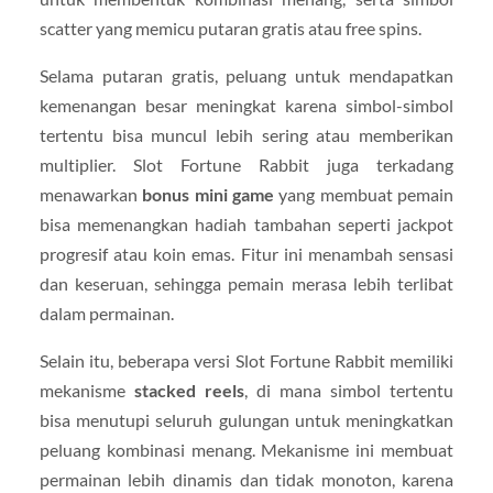
scatter yang memicu putaran gratis atau free spins.
Selama putaran gratis, peluang untuk mendapatkan
kemenangan besar meningkat karena simbol-simbol
tertentu bisa muncul lebih sering atau memberikan
multiplier. Slot Fortune Rabbit juga terkadang
menawarkan
bonus mini game
yang membuat pemain
bisa memenangkan hadiah tambahan seperti jackpot
progresif atau koin emas. Fitur ini menambah sensasi
dan keseruan, sehingga pemain merasa lebih terlibat
dalam permainan.
Selain itu, beberapa versi Slot Fortune Rabbit memiliki
mekanisme
stacked reels
, di mana simbol tertentu
bisa menutupi seluruh gulungan untuk meningkatkan
peluang kombinasi menang. Mekanisme ini membuat
permainan lebih dinamis dan tidak monoton, karena