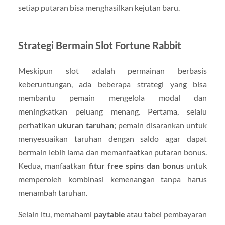
setiap putaran bisa menghasilkan kejutan baru.
Strategi Bermain Slot Fortune Rabbit
Meskipun slot adalah permainan berbasis
keberuntungan, ada beberapa strategi yang bisa
membantu pemain mengelola modal dan
meningkatkan peluang menang. Pertama, selalu
perhatikan
ukuran taruhan
; pemain disarankan untuk
menyesuaikan taruhan dengan saldo agar dapat
bermain lebih lama dan memanfaatkan putaran bonus.
Kedua, manfaatkan
fitur free spins dan bonus
untuk
memperoleh kombinasi kemenangan tanpa harus
menambah taruhan.
Selain itu, memahami
paytable
atau tabel pembayaran