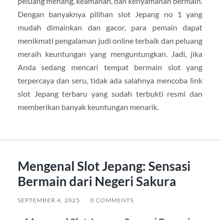
peluang menang, keamanan, dan kenyamanan bermain.
Dengan banyaknya pilihan slot Jepang no 1 yang
mudah dimainkan dan gacor, para pemain dapat
menikmati pengalaman judi online terbaik dan peluang
meraih keuntungan yang menguntungkan. Jadi, jika
Anda sedang mencari tempat bermain slot yang
terpercaya dan seru, tidak ada salahnya mencoba link
slot Jepang terbaru yang sudah terbukti resmi dan
memberikan banyak keuntungan menarik.
Mengenal Slot Jepang: Sensasi
Bermain dari Negeri Sakura
SEPTEMBER 4, 2025
/
0 COMMENTS