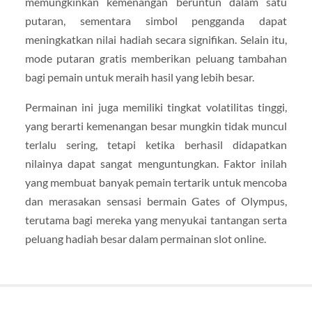
memungkinkan kemenangan beruntun dalam satu
putaran, sementara simbol pengganda dapat
meningkatkan nilai hadiah secara signifikan. Selain itu,
mode putaran gratis memberikan peluang tambahan
bagi pemain untuk meraih hasil yang lebih besar.
Permainan ini juga memiliki tingkat volatilitas tinggi,
yang berarti kemenangan besar mungkin tidak muncul
terlalu sering, tetapi ketika berhasil didapatkan
nilainya dapat sangat menguntungkan. Faktor inilah
yang membuat banyak pemain tertarik untuk mencoba
dan merasakan sensasi bermain Gates of Olympus,
terutama bagi mereka yang menyukai tantangan serta
peluang hadiah besar dalam permainan slot online.