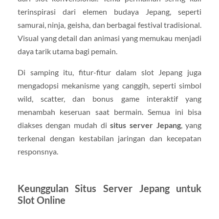
terinspirasi dari elemen budaya Jepang, seperti
samurai, ninja, geisha, dan berbagai festival tradisional.
Visual yang detail dan animasi yang memukau menjadi
daya tarik utama bagi pemain.
Di samping itu, fitur-fitur dalam slot Jepang juga
mengadopsi mekanisme yang canggih, seperti simbol
wild, scatter, dan bonus game interaktif yang
menambah keseruan saat bermain. Semua ini bisa
diakses dengan mudah di
situs server Jepang
, yang
terkenal dengan kestabilan jaringan dan kecepatan
responsnya.
Keunggulan Situs Server Jepang untuk
Slot Online