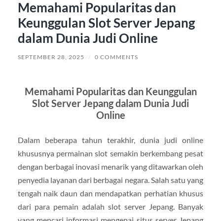
Memahami Popularitas dan
Keunggulan Slot Server Jepang
dalam Dunia Judi Online
SEPTEMBER 28, 2025
/
0 COMMENTS
Memahami Popularitas dan Keunggulan
Slot Server Jepang dalam Dunia Judi
Online
Dalam beberapa tahun terakhir, dunia judi online
khususnya permainan slot semakin berkembang pesat
dengan berbagai inovasi menarik yang ditawarkan oleh
penyedia layanan dari berbagai negara. Salah satu yang
tengah naik daun dan mendapatkan perhatian khusus
dari para pemain adalah slot server Jepang. Banyak
yang mencari informasi mengenai situs server Jepang