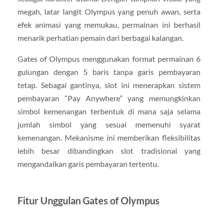
megah, latar langit Olympus yang penuh awan, serta
efek animasi yang memukau, permainan ini berhasil
menarik perhatian pemain dari berbagai kalangan.
Gates of Olympus menggunakan format permainan 6
gulungan dengan 5 baris tanpa garis pembayaran
tetap. Sebagai gantinya, slot ini menerapkan sistem
pembayaran “Pay Anywhere” yang memungkinkan
simbol kemenangan terbentuk di mana saja selama
jumlah simbol yang sesuai memenuhi syarat
kemenangan. Mekanisme ini memberikan fleksibilitas
lebih besar dibandingkan slot tradisional yang
mengandalkan garis pembayaran tertentu.
Fitur Unggulan Gates of Olympus