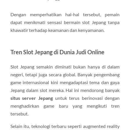
Dengan memperhatikan hal-hal tersebut, pemain
dapat menikmati sensasi bermain slot Jepang tanpa
khawatir terhadap keamanan dan kenyamanan.
Tren Slot Jepang di Dunia Judi Online
Slot Jepang semakin diminati bukan hanya di dalam
negeri, tetapi juga secara global. Banyak pengembang
game internasional kini mengadaptasi tema dan gaya
Jepang dalam slot mereka. Hal ini mendorong banyak
situs server Jepang
untuk terus berinovasi dengan
menghadirkan game baru yang mengikuti tren
tersebut.
Selain itu, teknologi terbaru seperti augmented reality