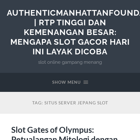
AUTHENTICMANHATTANFOUND
| RTP TINGGI DAN
KEMENANGAN BESAR:
MENGAPA SLOT GACOR HARI
INI LAYAK DICOBA
slot online gampang menang
SHOW MENU
TAG:
SITUS SERVER JEPANG SLOT
Slot Gates of Olympus:
Petualangan Mitologi dengan