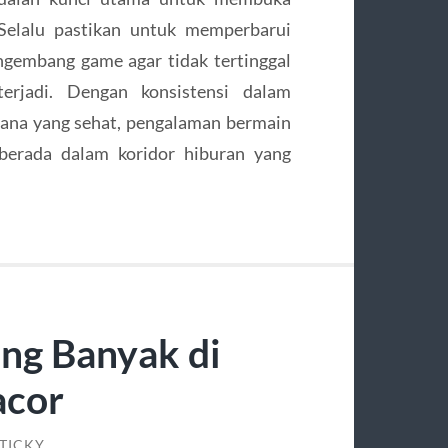
 Selalu pastikan untuk memperbarui
engembang game agar tidak tertinggal
erjadi. Dengan konsistensi dalam
ana yang sehat, pengalaman bermain
 berada dalam koridor hiburan yang
ng Banyak di
acor
TICKY