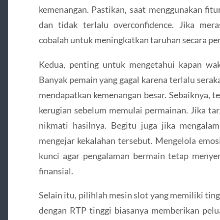
kemenangan. Pastikan, saat menggunakan fitur
dan tidak terlalu overconfidence. Jika me
cobalah untuk meningkatkan taruhan secara per
Kedua, penting untuk mengetahui kapan wak
Banyak pemain yang gagal karena terlalu sera
mendapatkan kemenangan besar. Sebaiknya, te
kerugian sebelum memulai permainan. Jika targ
nikmati hasilnya. Begitu juga jika mengalam
mengejar kekalahan tersebut. Mengelola emosi
kunci agar pengalaman bermain tetap menye
finansial.
Selain itu, pilihlah mesin slot yang memiliki ti
dengan RTP tinggi biasanya memberikan pelu