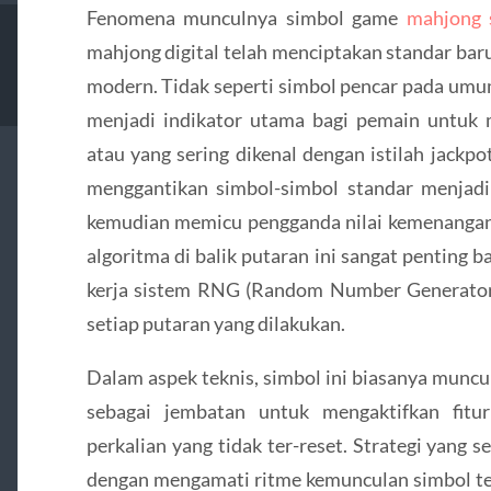
Fenomena munculnya simbol game
mahjong 
mahjong digital telah menciptakan standar ba
modern. Tidak seperti simbol pencar pada umum
menjadi indikator utama bagi pemain untuk
atau yang sering dikenal dengan istilah jackp
menggantikan simbol-simbol standar menjadi 
kemudian memicu pengganda nilai kemenangan 
algoritma di balik putaran ini sangat penting 
kerja sistem RNG (Random Number Generator)
setiap putaran yang dilakukan.
Dalam aspek teknis, simbol ini biasanya muncu
sebagai jembatan untuk mengaktifkan fitu
perkalian yang tidak ter-reset. Strategi yang s
dengan mengamati ritme kemunculan simbol te