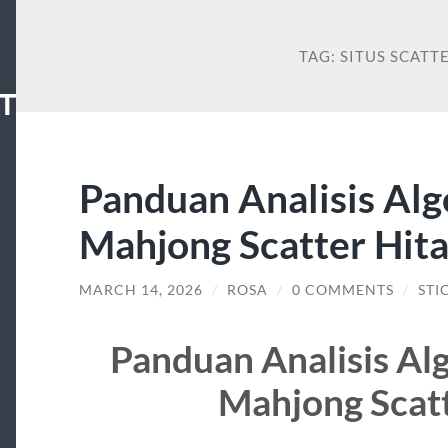
TAG:
SITUS SCATT
TTANFOUNDATION
Panduan Analisis Alg
Mahjong Scatter Hit
MARCH 14, 2026
/
ROSA
/
0 COMMENTS
/
STI
Panduan Analisis Al
Mahjong Scat