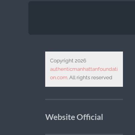
Copyright 2026
authenticmanhattanfoundati
on.com
. All rights reserved
Website Official