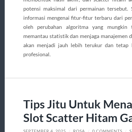
potensi maksimal dari permainan tersebut.
informasi mengenai fitur-fitur terbaru dari p
oleh perubahan algoritma yang mungkin t
memantau statistik dan menjaga manajemen d
akan menjadi jauh lebih terukur dan tetap
profesional.
Tips Jitu Untuk Mena
Slot Scatter Hitam G
SEPTEMBER 4, 2025
/
ROSA
/
0 COMMENTS
/
S