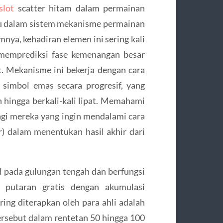
slot
scatter hitam dalam permainan
ru dalam sistem mekanisme permainan
nya, kehadiran elemen ini sering kali
 memprediksi fase kemenangan besar
ot. Mekanisme ini bekerja dengan cara
simbol emas secara progresif, yang
hingga berkali-kali lipat. Memahami
bagi mereka yang ingin mendalami cara
 dalam menentukan hasil akhir dari
l pada gulungan tengah dan berfungsi
r putaran gratis dengan akumulasi
ering diterapkan oleh para ahli adalah
rsebut dalam rentetan 50 hingga 100