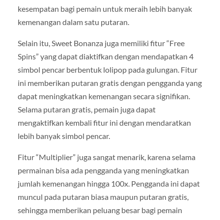
kesempatan bagi pemain untuk meraih lebih banyak
kemenangan dalam satu putaran.
Selain itu, Sweet Bonanza juga memiliki fitur “Free
Spins” yang dapat diaktifkan dengan mendapatkan 4
simbol pencar berbentuk lolipop pada gulungan. Fitur
ini memberikan putaran gratis dengan pengganda yang
dapat meningkatkan kemenangan secara signifikan.
Selama putaran gratis, pemain juga dapat
mengaktifkan kembali fitur ini dengan mendaratkan
lebih banyak simbol pencar.
Fitur “Multiplier” juga sangat menarik, karena selama
permainan bisa ada pengganda yang meningkatkan
jumlah kemenangan hingga 100x. Pengganda ini dapat
muncul pada putaran biasa maupun putaran gratis,
sehingga memberikan peluang besar bagi pemain