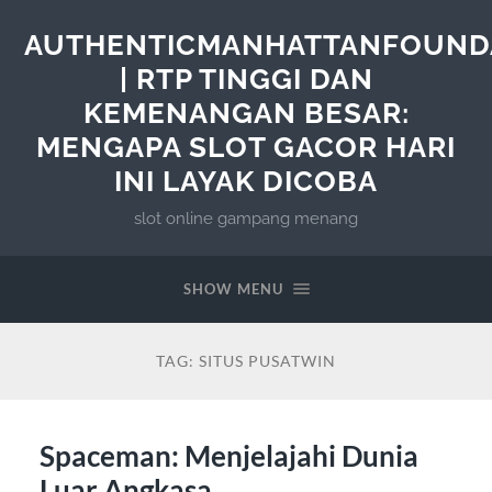
AUTHENTICMANHATTANFOUND
| RTP TINGGI DAN
KEMENANGAN BESAR:
MENGAPA SLOT GACOR HARI
INI LAYAK DICOBA
slot online gampang menang
SHOW MENU
TAG:
SITUS PUSATWIN
Spaceman: Menjelajahi Dunia
Luar Angkasa