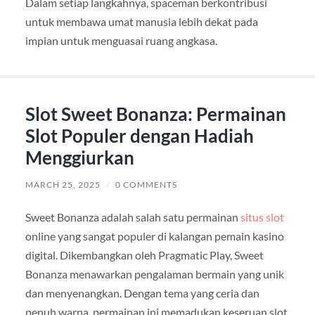
Dalam setiap langkahnya, spaceman berkontribusi
untuk membawa umat manusia lebih dekat pada
impian untuk menguasai ruang angkasa.
Slot Sweet Bonanza: Permainan
Slot Populer dengan Hadiah
Menggiurkan
MARCH 25, 2025
/
0 COMMENTS
Sweet Bonanza adalah salah satu permainan
situs slot
online yang sangat populer di kalangan pemain kasino
digital. Dikembangkan oleh Pragmatic Play, Sweet
Bonanza menawarkan pengalaman bermain yang unik
dan menyenangkan. Dengan tema yang ceria dan
penuh warna, permainan ini memadukan keseruan slot