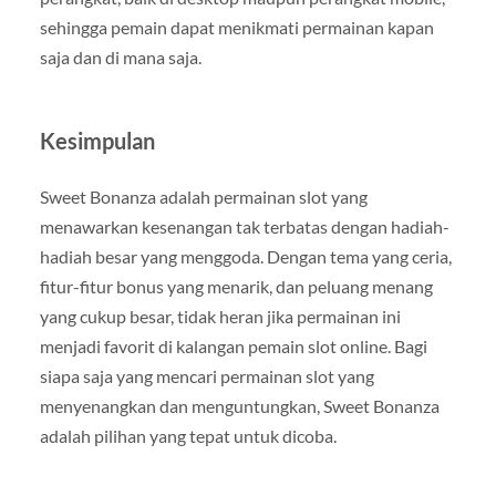
sehingga pemain dapat menikmati permainan kapan
saja dan di mana saja.
Kesimpulan
Sweet Bonanza adalah permainan slot yang
menawarkan kesenangan tak terbatas dengan hadiah-
hadiah besar yang menggoda. Dengan tema yang ceria,
fitur-fitur bonus yang menarik, dan peluang menang
yang cukup besar, tidak heran jika permainan ini
menjadi favorit di kalangan pemain slot online. Bagi
siapa saja yang mencari permainan slot yang
menyenangkan dan menguntungkan, Sweet Bonanza
adalah pilihan yang tepat untuk dicoba.