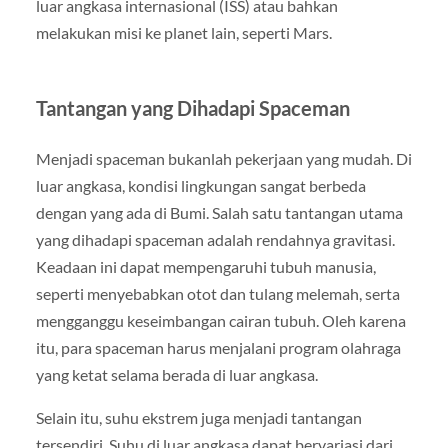
luar angkasa internasional (ISS) atau bahkan
melakukan misi ke planet lain, seperti Mars.
Tantangan yang Dihadapi Spaceman
Menjadi spaceman bukanlah pekerjaan yang mudah. Di
luar angkasa, kondisi lingkungan sangat berbeda
dengan yang ada di Bumi. Salah satu tantangan utama
yang dihadapi spaceman adalah rendahnya gravitasi.
Keadaan ini dapat mempengaruhi tubuh manusia,
seperti menyebabkan otot dan tulang melemah, serta
mengganggu keseimbangan cairan tubuh. Oleh karena
itu, para spaceman harus menjalani program olahraga
yang ketat selama berada di luar angkasa.
Selain itu, suhu ekstrem juga menjadi tantangan
tersendiri. Suhu di luar angkasa dapat bervariasi dari