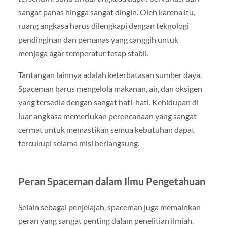
sangat panas hingga sangat dingin. Oleh karena itu,
ruang angkasa harus dilengkapi dengan teknologi
pendinginan dan pemanas yang canggih untuk
menjaga agar temperatur tetap stabil.
Tantangan lainnya adalah keterbatasan sumber daya.
Spaceman harus mengelola makanan, air, dan oksigen
yang tersedia dengan sangat hati-hati. Kehidupan di
luar angkasa memerlukan perencanaan yang sangat
cermat untuk memastikan semua kebutuhan dapat
tercukupi selama misi berlangsung.
Peran Spaceman dalam Ilmu Pengetahuan
Selain sebagai penjelajah, spaceman juga memainkan
peran yang sangat penting dalam penelitian ilmiah.