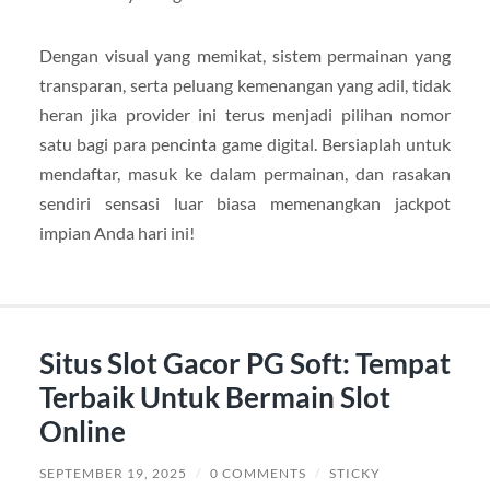
Dengan visual yang memikat, sistem permainan yang
transparan, serta peluang kemenangan yang adil, tidak
heran jika provider ini terus menjadi pilihan nomor
satu bagi para pencinta game digital. Bersiaplah untuk
mendaftar, masuk ke dalam permainan, dan rasakan
sendiri sensasi luar biasa memenangkan jackpot
impian Anda hari ini!
Situs Slot Gacor PG Soft: Tempat
Terbaik Untuk Bermain Slot
Online
SEPTEMBER 19, 2025
/
0 COMMENTS
/
STICKY