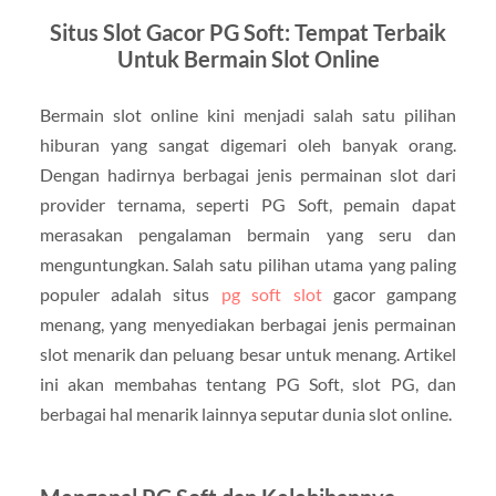
Situs Slot Gacor PG Soft: Tempat Terbaik
Untuk Bermain Slot Online
Bermain slot online kini menjadi salah satu pilihan
hiburan yang sangat digemari oleh banyak orang.
Dengan hadirnya berbagai jenis permainan slot dari
provider ternama, seperti PG Soft, pemain dapat
merasakan pengalaman bermain yang seru dan
menguntungkan. Salah satu pilihan utama yang paling
populer adalah situs
pg soft slot
gacor gampang
menang, yang menyediakan berbagai jenis permainan
slot menarik dan peluang besar untuk menang. Artikel
ini akan membahas tentang PG Soft, slot PG, dan
berbagai hal menarik lainnya seputar dunia slot online.