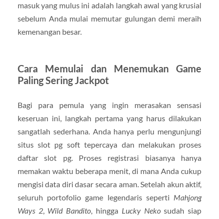
masuk yang mulus ini adalah langkah awal yang krusial
sebelum Anda mulai memutar gulungan demi meraih
kemenangan besar.
Cara Memulai dan Menemukan Game
Paling Sering Jackpot
Bagi para pemula yang ingin merasakan sensasi
keseruan ini, langkah pertama yang harus dilakukan
sangatlah sederhana. Anda hanya perlu mengunjungi
situs slot pg soft tepercaya dan melakukan proses
daftar slot pg. Proses registrasi biasanya hanya
memakan waktu beberapa menit, di mana Anda cukup
mengisi data diri dasar secara aman. Setelah akun aktif,
seluruh portofolio game legendaris seperti
Mahjong
Ways 2
,
Wild Bandito
, hingga
Lucky Neko
sudah siap