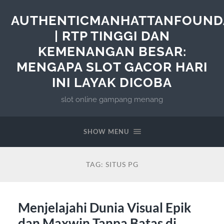
AUTHENTICMANHATTANFOUND
| RTP TINGGI DAN
KEMENANGAN BESAR:
MENGAPA SLOT GACOR HARI
INI LAYAK DICOBA
slot online gampang menang
SHOW MENU
TAG:
SITUS PG
Menjelajahi Dunia Visual Epik
dan Maxwin Tanpa Batas di