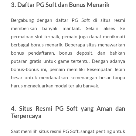
3. Daftar PG Soft dan Bonus Menarik
Bergabung dengan daftar PG Soft di situs resmi
memberikan banyak manfaat. Selain akses ke
permainan slot terbaik, pemain juga dapat menikmati
berbagai bonus menarik. Beberapa situs menawarkan
bonus pendaftaran, bonus deposit, dan bahkan
putaran gratis untuk game tertentu. Dengan adanya
bonus-bonus ini, pemain memiliki kesempatan lebih
besar untuk mendapatkan kemenangan besar tanpa
harus mengeluarkan modal terlalu banyak.
4. Situs Resmi PG Soft yang Aman dan
Terpercaya
Saat memilih situs resmi PG Soft, sangat penting untuk