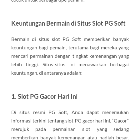
Keuntungan Bermain di Situs Slot PG Soft
Bermain di situs slot PG Soft memberikan banyak
keuntungan bagi pemain, terutama bagi mereka yang
mencari permainan dengan tingkat kemenangan yang
lebih tinggi. Situs-situs ini menawarkan berbagai
keuntungan, di antaranya adalah:
1. Slot PG Gacor Hari Ini
Di situs resmi PG Soft, Anda dapat menemukan
informasi terkini tentang slot PG gacor hari ini. “Gacor”
merujuk pada permainan slot yang sedang
memberikan banyak kemenangan atau hadiah besar.