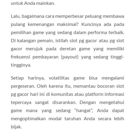
untuk Anda mainkan.
Lalu, bagaimana cara memperbesar peluang membawa
pulang kemenangan maksimal? Kuncinya ada pada
pemilihan game yang sedang dalam performa terbaik.
Di kalangan pemain, istilah slot pg gacor atau pg slot
gacor merujuk pada deretan game yang memiliki
frekuensi pembayaran (payout) yang sedang tinggi-
tingginya.
Setiap harinya, volatilitas game bisa mengalami
pergeseran. Oleh karena itu, memantau bocoran slot
pg gacor hari ini di komunitas atau platform informasi
tepercaya sangat disarankan. Dengan mengetahui
game mana yang sedang “hangat”, Anda dapat
mengoptimalkan modal taruhan Anda secara lebih
bijak.