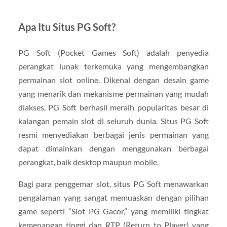
Apa Itu Situs PG Soft?
PG Soft (Pocket Games Soft) adalah penyedia
perangkat lunak terkemuka yang mengembangkan
permainan slot online. Dikenal dengan desain game
yang menarik dan mekanisme permainan yang mudah
diakses, PG Soft berhasil meraih popularitas besar di
kalangan pemain slot di seluruh dunia. Situs PG Soft
resmi menyediakan berbagai jenis permainan yang
dapat dimainkan dengan menggunakan berbagai
perangkat, baik desktop maupun mobile.
Bagi para penggemar slot, situs PG Soft menawarkan
pengalaman yang sangat memuaskan dengan pilihan
game seperti “Slot PG Gacor,” yang memiliki tingkat
kemenangan tinggi dan RTP (Return to Player) yang