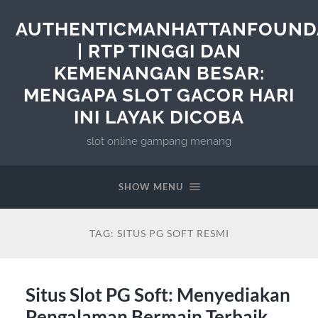
AUTHENTICMANHATTANFOUND
| RTP TINGGI DAN
KEMENANGAN BESAR:
MENGAPA SLOT GACOR HARI
INI LAYAK DICOBA
slot online gampang menang
SHOW MENU
TAG:
SITUS PG SOFT RESMI
Situs Slot PG Soft: Menyediakan
Pengalaman Bermain Terbaik