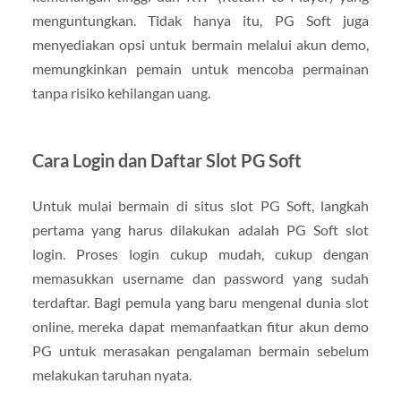
menguntungkan. Tidak hanya itu, PG Soft juga
menyediakan opsi untuk bermain melalui akun demo,
memungkinkan pemain untuk mencoba permainan
tanpa risiko kehilangan uang.
Cara Login dan Daftar Slot PG Soft
Untuk mulai bermain di situs slot PG Soft, langkah
pertama yang harus dilakukan adalah PG Soft slot
login. Proses login cukup mudah, cukup dengan
memasukkan username dan password yang sudah
terdaftar. Bagi pemula yang baru mengenal dunia slot
online, mereka dapat memanfaatkan fitur akun demo
PG untuk merasakan pengalaman bermain sebelum
melakukan taruhan nyata.