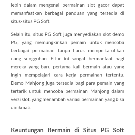
lebih dalam mengenai permainan slot gacor dapat
memanfaatkan berbagai panduan yang tersedia di
situs-situs PG Soft.
Selain itu, situs PG Soft juga menyediakan slot demo
PG, yang memungkinkan pemain untuk mencoba
berbagai permainan tanpa harus mempertaruhkan
uang sungguhan. Fitur ini sangat bermanfaat bagi
mereka yang baru pertama kali bermain atau yang
ingin mempelajari cara kerja permainan tertentu.
Demo Mahjong juga tersedia bagi para pemain yang
tertarik untuk mencoba permainan Mahjong dalam
versi slot, yang menambah variasi permainan yang bisa
dinikmati.
Keuntungan Bermain di Situs PG Soft