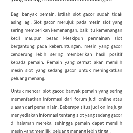
Bagi banyak pemain, istilah slot gacor sudah tidak
asing lagi. Slot gacor merujuk pada mesin slot yang
sering memberikan kemenangan, baik itu kemenangan
kecil maupun besar. Meskipun permainan slot
bergantung pada keberuntungan, mesin yang gacor
cenderung lebih sering memberikan hasil positif
kepada pemain. Pemain yang cermat akan memilih
mesin slot yang sedang gacor untuk meningkatkan
peluang menang.
Untuk mencari slot gacor, banyak pemain yang sering
memanfaatkan informasi dari forum judi online atau
ulasan dari pemain lain. Beberapa situs judi online juga
menyediakan informasi tentang slot yang sedang gacor
di halaman mereka, sehingga pemain dapat memilih
mesin yang memiliki peluang menang lebih tinggi.