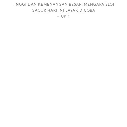
TINGGI DAN KEMENANGAN BESAR: MENGAPA SLOT
GACOR HARI INI LAYAK DICOBA
—
UP ↑