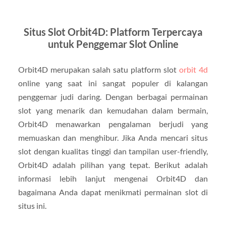
Situs Slot Orbit4D: Platform Terpercaya
untuk Penggemar Slot Online
Orbit4D merupakan salah satu platform slot
orbit 4d
online yang saat ini sangat populer di kalangan
penggemar judi daring. Dengan berbagai permainan
slot yang menarik dan kemudahan dalam bermain,
Orbit4D menawarkan pengalaman berjudi yang
memuaskan dan menghibur. Jika Anda mencari situs
slot dengan kualitas tinggi dan tampilan user-friendly,
Orbit4D adalah pilihan yang tepat. Berikut adalah
informasi lebih lanjut mengenai Orbit4D dan
bagaimana Anda dapat menikmati permainan slot di
situs ini.