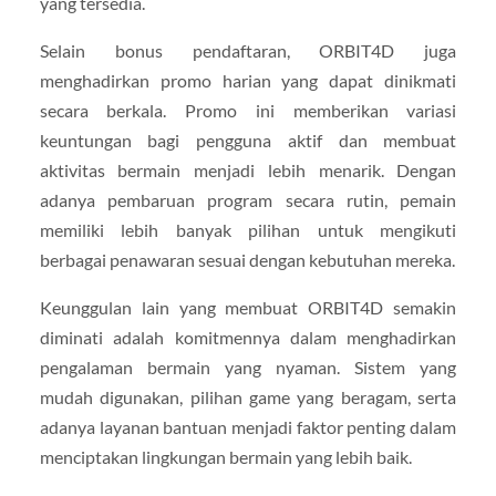
yang tersedia.
Selain bonus pendaftaran, ORBIT4D juga
menghadirkan promo harian yang dapat dinikmati
secara berkala. Promo ini memberikan variasi
keuntungan bagi pengguna aktif dan membuat
aktivitas bermain menjadi lebih menarik. Dengan
adanya pembaruan program secara rutin, pemain
memiliki lebih banyak pilihan untuk mengikuti
berbagai penawaran sesuai dengan kebutuhan mereka.
Keunggulan lain yang membuat ORBIT4D semakin
diminati adalah komitmennya dalam menghadirkan
pengalaman bermain yang nyaman. Sistem yang
mudah digunakan, pilihan game yang beragam, serta
adanya layanan bantuan menjadi faktor penting dalam
menciptakan lingkungan bermain yang lebih baik.