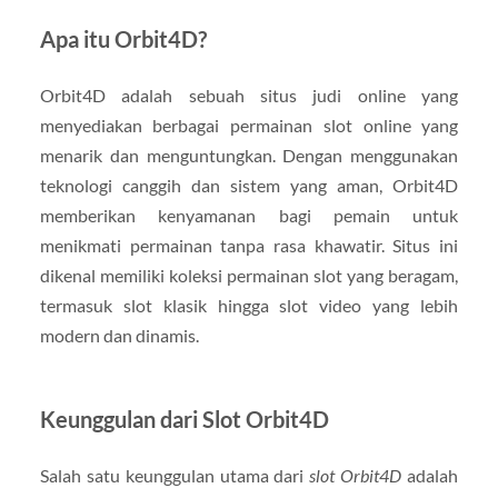
Apa itu Orbit4D?
Orbit4D adalah sebuah situs judi online yang
menyediakan berbagai permainan slot online yang
menarik dan menguntungkan. Dengan menggunakan
teknologi canggih dan sistem yang aman, Orbit4D
memberikan kenyamanan bagi pemain untuk
menikmati permainan tanpa rasa khawatir. Situs ini
dikenal memiliki koleksi permainan slot yang beragam,
termasuk slot klasik hingga slot video yang lebih
modern dan dinamis.
Keunggulan dari Slot Orbit4D
Salah satu keunggulan utama dari
slot Orbit4D
adalah