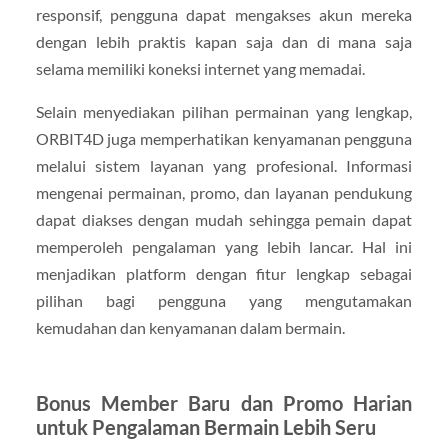
responsif, pengguna dapat mengakses akun mereka
dengan lebih praktis kapan saja dan di mana saja
selama memiliki koneksi internet yang memadai.
Selain menyediakan pilihan permainan yang lengkap,
ORBIT4D juga memperhatikan kenyamanan pengguna
melalui sistem layanan yang profesional. Informasi
mengenai permainan, promo, dan layanan pendukung
dapat diakses dengan mudah sehingga pemain dapat
memperoleh pengalaman yang lebih lancar. Hal ini
menjadikan platform dengan fitur lengkap sebagai
pilihan bagi pengguna yang mengutamakan
kemudahan dan kenyamanan dalam bermain.
Bonus Member Baru dan Promo Harian
untuk Pengalaman Bermain Lebih Seru