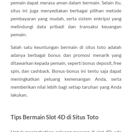
pemain dapat merasa aman dalam bermain. Selain itu,
situs ini juga menyediakan berbagai pilihan metode
pembayaran yang mudah, serta sistem enkripsi yang
melindungi data pribadi dan transaksi keuangan
pemain.
Salah satu keuntungan bermain di situs toto adalah
adanya berbagai bonus dan promosi menarik yang
ditawarkan kepada pemain, seperti bonus deposit, free
spin, dan cashback. Bonus-bonus ini tentu saja dapat
meningkatkan peluang kemenangan Anda, serta
memberikan nilai lebih bagi setiap taruhan yang Anda
lakukan.
Tips Bermain Slot 4D di Situs Toto
Untuk meningkatkan peluang menang di slot 4D, ada