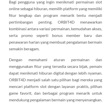
Bagi pengguna yang ingin menikmati permainan slot
online sebagai hiburan, memilih platform yang memiliki
fitur lengkap dan program menarik tentu menjadi
pertimbangan penting. ORBIT4D menawarkan
kombinasi antara variasi permainan, kemudahan akses,
serta promo seperti bonus member baru dan
penawaran harian yang membuat pengalaman bermain
semakin beragam.
Dengan memahami aturan permainan dan
menggunakan fitur yang tersedia secara bijak, pemain
dapat menikmati hiburan digital dengan lebih nyaman.
ORBIT4D menjadi salah satu pilihan bagi mereka yang
mencari platform slot dengan layanan praktis, pilihan
game favorit, dan berbagai program menarik untuk
mendukung pengalaman bermain yang menyenangkan.