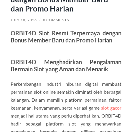
dan Promo Harian
JULY 10, 2026
/
0 COMMENTS
ORBIT4D Slot Resmi Terpercaya dengan
Bonus Member Baru dan Promo Harian
ORBIT4D Menghadirkan Pengalaman
Bermain Slot yang Aman dan Menarik
Perkembangan industri hiburan digital membuat
permainan slot online semakin diminati oleh berbagai
kalangan. Dalam memilih platform permainan, faktor
keamanan, kenyamanan, serta variasi game
slot gacor
menjadi hal utama yang perlu diperhatikan. ORBIT4D
hadir sebagai platform slot yang menawarkan
pengalaman bermain dengan pilihan permainan