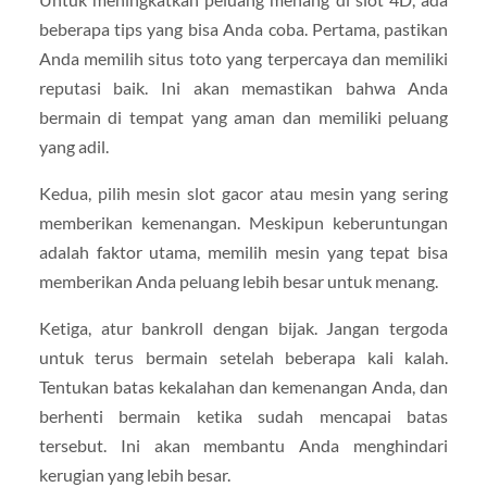
beberapa tips yang bisa Anda coba. Pertama, pastikan
Anda memilih situs toto yang terpercaya dan memiliki
reputasi baik. Ini akan memastikan bahwa Anda
bermain di tempat yang aman dan memiliki peluang
yang adil.
Kedua, pilih mesin slot gacor atau mesin yang sering
memberikan kemenangan. Meskipun keberuntungan
adalah faktor utama, memilih mesin yang tepat bisa
memberikan Anda peluang lebih besar untuk menang.
Ketiga, atur bankroll dengan bijak. Jangan tergoda
untuk terus bermain setelah beberapa kali kalah.
Tentukan batas kekalahan dan kemenangan Anda, dan
berhenti bermain ketika sudah mencapai batas
tersebut. Ini akan membantu Anda menghindari
kerugian yang lebih besar.