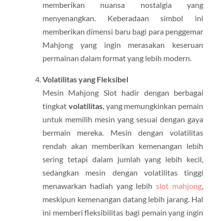
memberikan nuansa nostalgia yang
menyenangkan. Keberadaan simbol ini
memberikan dimensi baru bagi para penggemar
Mahjong yang ingin merasakan keseruan
permainan dalam format yang lebih modern.
Volatilitas yang Fleksibel
Mesin Mahjong Slot hadir dengan berbagai
tingkat
volatilitas
, yang memungkinkan pemain
untuk memilih mesin yang sesuai dengan gaya
bermain mereka. Mesin dengan volatilitas
rendah akan memberikan kemenangan lebih
sering tetapi dalam jumlah yang lebih kecil,
sedangkan mesin dengan volatilitas tinggi
menawarkan hadiah yang lebih
slot mahjong
,
meskipun kemenangan datang lebih jarang. Hal
ini memberi fleksibilitas bagi pemain yang ingin