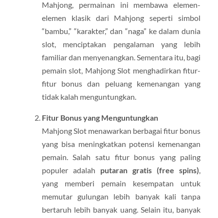
Mahjong, permainan ini membawa elemen-
elemen klasik dari Mahjong seperti simbol
“bambu,” “karakter,” dan “naga” ke dalam dunia
slot, menciptakan pengalaman yang lebih
familiar dan menyenangkan. Sementara itu, bagi
pemain slot, Mahjong Slot menghadirkan fitur-
fitur bonus dan peluang kemenangan yang
tidak kalah menguntungkan.
Fitur Bonus yang Menguntungkan
Mahjong Slot menawarkan berbagai fitur bonus
yang bisa meningkatkan potensi kemenangan
pemain. Salah satu fitur bonus yang paling
populer adalah
putaran gratis (free spins)
,
yang memberi pemain kesempatan untuk
memutar gulungan lebih banyak kali tanpa
bertaruh lebih banyak uang. Selain itu, banyak