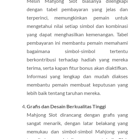
Mesin Mahjong Slot biasanya dilengkapi
dengan tabel pembayaran yang jelas dan
terperinci, memungkinkan pemain untuk
mengetahui nilai setiap simbol dan kombinasi
yang dapat menghasilkan kemenangan. Tabel
pembayaran ini membantu pemain memahami
bagaimana simbol-simbol tertentu
berkontribusi terhadap hadiah yang mereka
terima, serta kapan fitur bonus akan diaktifkan.
Informasi yang lengkap dan mudah diakses
membantu pemain membuat keputusan yang
lebih baik tentang taruhan mereka.
Grafis dan Desain Berkualitas Tinggi
Mahjong Slot dirancang dengan grafis yang
sangat menarik, dengan latar belakang yang
memukau dan simbol-simbol Mahjong yang