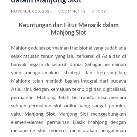
NOVEMBER 30, 2025
/
0 COMMENTS
/
STICKY
Keuntungan dan Fitur Menarik dalam
Mahjong Slot
Mahjong adalah permainan tradisional yang sudah ada
sejak ratusan tahun yang lalu, terkenal di Asia dan di
banyak negara di seluruh dunia. Sebagai permainan
yang mengutamakan strategi dan keterampilan,
Mahjong telah menjadi bagian integral dari budaya
Asia. Kini, dengan kemajuan teknologi dan digitalisasi,
permainan Mahjong telah bertransformasi menjadi
sebuah permainan slot online yang sangat populer,
yaitu
Mahjong Slot
. Mahjong Slot menggabungkan
elemen-elemen permainan klasik Mahjong dengan
mekanisme slot modern, menciptakan pengalaman