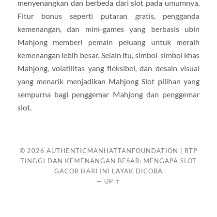
menyenangkan dan berbeda dari slot pada umumnya.
Fitur bonus seperti putaran gratis, pengganda
kemenangan, dan mini-games yang berbasis ubin
Mahjong memberi pemain peluang untuk meraih
kemenangan lebih besar. Selain itu, simbol-simbol khas
Mahjong, volatilitas yang fleksibel, dan desain visual
yang menarik menjadikan Mahjong Slot pilihan yang
sempurna bagi penggemar Mahjong dan penggemar
slot.
© 2026
AUTHENTICMANHATTANFOUNDATION | RTP
TINGGI DAN KEMENANGAN BESAR: MENGAPA SLOT
GACOR HARI INI LAYAK DICOBA
—
UP ↑