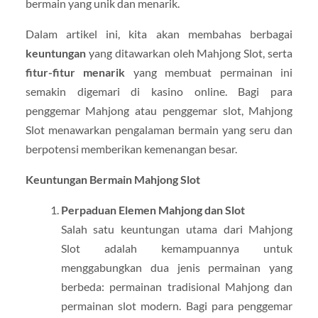
bermain yang unik dan menarik.
Dalam artikel ini, kita akan membahas berbagai
keuntungan
yang ditawarkan oleh Mahjong Slot, serta
fitur-fitur menarik
yang membuat permainan ini
semakin digemari di kasino online. Bagi para
penggemar Mahjong atau penggemar slot, Mahjong
Slot menawarkan pengalaman bermain yang seru dan
berpotensi memberikan kemenangan besar.
Keuntungan Bermain Mahjong Slot
Perpaduan Elemen Mahjong dan Slot
Salah satu keuntungan utama dari Mahjong
Slot adalah kemampuannya untuk
menggabungkan dua jenis permainan yang
berbeda: permainan tradisional Mahjong dan
permainan slot modern. Bagi para penggemar