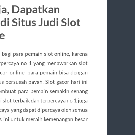
ja, Dapatkan
 Situs Judi Slot
e
 bagi para pemain slot online, karena
terpercaya no 1 yang menawarkan slot
cor online, para pemain bisa dengan
bersusah payah. Slot gacor hari ini
embuat para pemain semakin senang
i slot terbaik dan terpercaya no 1 juga
ercaya yang dapat dipercaya oleh semua
s ini untuk meraih kemenangan besar