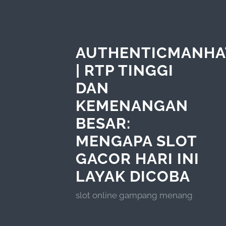
AUTHENTICMANHA
| RTP TINGGI
DAN
KEMENANGAN
BESAR:
MENGAPA SLOT
GACOR HARI INI
LAYAK DICOBA
slot online gampang menang