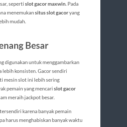
ar, seperti
slot gacor maxwin
. Pada
imana menemukan
situs slot gacor
yang
ebih mudah.
Menang Besar
ng digunakan untuk menggambarkan
lebih konsisten. Gacor sendiri
 mesin slot ini lebih sering
yak pemain yang mencari
slot gacor
am meraih jackpot besar.
 tersendiri karena banyak pemain
npa harus menghabiskan banyak waktu