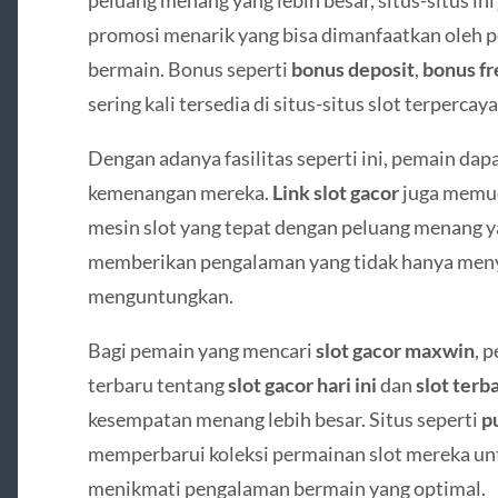
promosi menarik yang bisa dimanfaatkan oleh
bermain. Bonus seperti
bonus deposit
,
bonus fr
sering kali tersedia di situs-situs slot terpercaya
Dengan adanya fasilitas seperti ini, pemain d
kemenangan mereka.
Link slot gacor
juga memu
mesin slot yang tepat dengan peluang menang y
memberikan pengalaman yang tidak hanya meny
menguntungkan.
Bagi pemain yang mencari
slot gacor maxwin
, 
terbaru tentang
slot gacor hari ini
dan
slot terb
kesempatan menang lebih besar. Situs seperti
p
memperbarui koleksi permainan slot mereka u
menikmati pengalaman bermain yang optimal.