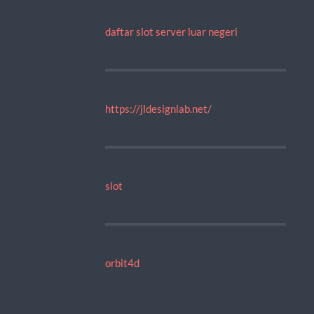
daftar slot server luar negeri
https://jldesignlab.net/
slot
orbit4d