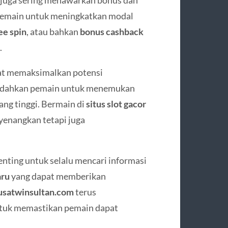
 pemain untuk meningkatkan modal
ee spin
, atau bahkan
bonus cashback
.
apat memaksimalkan potensi
dahkan pemain untuk menemukan
ang tinggi. Bermain di
situs slot gacor
enangkan tetapi juga
penting untuk selalu mencari informasi
aru
yang dapat memberikan
usatwinsultan.com
terus
ntuk memastikan pemain dapat