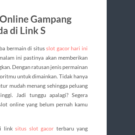
ot Online Gampang
 di Link S
oba bermain di situs
slot gacor hari ini
r malam ini pastinya akan memberikan
kan. Dengan ratusan jenis permainan
voritmu untuk dimainkan. Tidak hanya
n fitur mudah menang sehingga peluang
nggi. Jadi tunggu apalagi? Segera
slot online yang belum pernah kamu
i link
situs slot gacor
terbaru yang