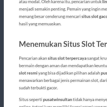
atau modal. Oleh karena itu, pencarian untuk
li
menjadi semakin penting. Pemain yang ingin m
menang besar cenderung mencari
situs slot gac
hasil yang memuaskan.
Menemukan Situs Slot Ter
Pencarian akan
situs slot terpercaya
sangat krus
bermain dengan aman dan mendapatkan keuntun
slot resmi
yang bisa dijadikan pilihan adalah
pu
menawarkan berbagai jenis permainan slot, dar
sudah terbukti gacor.
Situs seperti
pusatwinsultan
tidak hanya menye
online, tetapi juga memiliki lisensi resmi ya