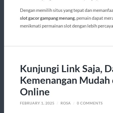
Dengan memilih situs yang tepat dan memanfaa
slot gacor gampang menang
, pemain dapat mer
menikmati permainan slot dengan lebih percaya 
Kunjungi Link Saja, 
Kemenangan Mudah di
Online
FEBRUARY 1, 2025
/
ROSA
/
0 COMMENTS