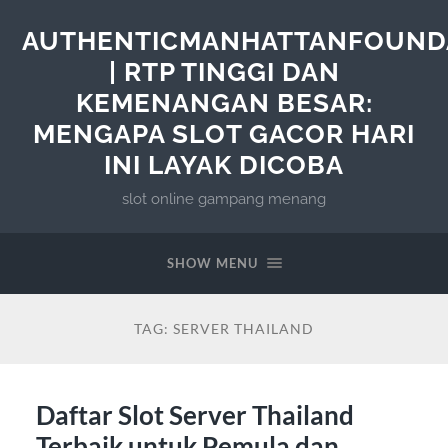
AUTHENTICMANHATTANFOUND
| RTP TINGGI DAN
KEMENANGAN BESAR:
MENGAPA SLOT GACOR HARI
INI LAYAK DICOBA
slot online gampang menang
SHOW MENU
TAG:
SERVER THAILAND
Daftar Slot Server Thailand
Terbaik untuk Pemula dan