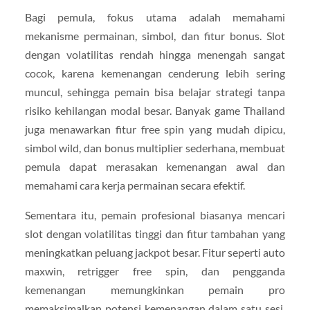
Bagi pemula, fokus utama adalah memahami
mekanisme permainan, simbol, dan fitur bonus. Slot
dengan volatilitas rendah hingga menengah sangat
cocok, karena kemenangan cenderung lebih sering
muncul, sehingga pemain bisa belajar strategi tanpa
risiko kehilangan modal besar. Banyak game Thailand
juga menawarkan fitur free spin yang mudah dipicu,
simbol wild, dan bonus multiplier sederhana, membuat
pemula dapat merasakan kemenangan awal dan
memahami cara kerja permainan secara efektif.
Sementara itu, pemain profesional biasanya mencari
slot dengan volatilitas tinggi dan fitur tambahan yang
meningkatkan peluang jackpot besar. Fitur seperti auto
maxwin, retrigger free spin, dan pengganda
kemenangan memungkinkan pemain pro
memaksimalkan potensi kemenangan dalam satu sesi.