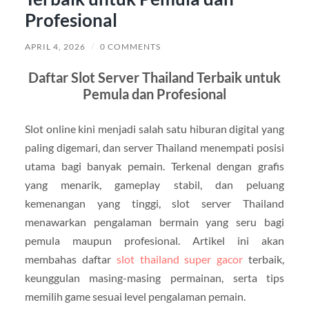
Profesional
APRIL 4, 2026
/
0 COMMENTS
Daftar Slot Server Thailand Terbaik untuk
Pemula dan Profesional
Slot online kini menjadi salah satu hiburan digital yang
paling digemari, dan server Thailand menempati posisi
utama bagi banyak pemain. Terkenal dengan grafis
yang menarik, gameplay stabil, dan peluang
kemenangan yang tinggi, slot server Thailand
menawarkan pengalaman bermain yang seru bagi
pemula maupun profesional. Artikel ini akan
membahas daftar
slot thailand super gacor
terbaik,
keunggulan masing-masing permainan, serta tips
memilih game sesuai level pengalaman pemain.