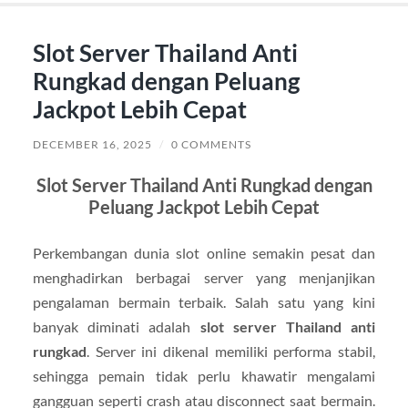
Slot Server Thailand Anti
Rungkad dengan Peluang
Jackpot Lebih Cepat
DECEMBER 16, 2025
/
0 COMMENTS
Slot Server Thailand Anti Rungkad dengan
Peluang Jackpot Lebih Cepat
Perkembangan dunia slot online semakin pesat dan
menghadirkan berbagai server yang menjanjikan
pengalaman bermain terbaik. Salah satu yang kini
banyak diminati adalah
slot server Thailand anti
rungkad
. Server ini dikenal memiliki performa stabil,
sehingga pemain tidak perlu khawatir mengalami
gangguan seperti crash atau disconnect saat bermain.