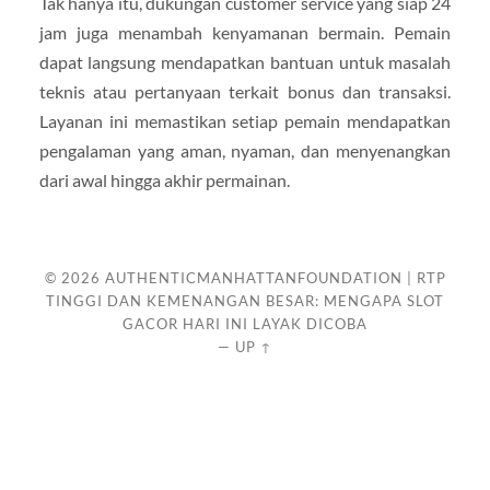
Tak hanya itu, dukungan customer service yang siap 24
jam juga menambah kenyamanan bermain. Pemain
dapat langsung mendapatkan bantuan untuk masalah
teknis atau pertanyaan terkait bonus dan transaksi.
Layanan ini memastikan setiap pemain mendapatkan
pengalaman yang aman, nyaman, dan menyenangkan
dari awal hingga akhir permainan.
© 2026
AUTHENTICMANHATTANFOUNDATION | RTP
TINGGI DAN KEMENANGAN BESAR: MENGAPA SLOT
GACOR HARI INI LAYAK DICOBA
—
UP ↑