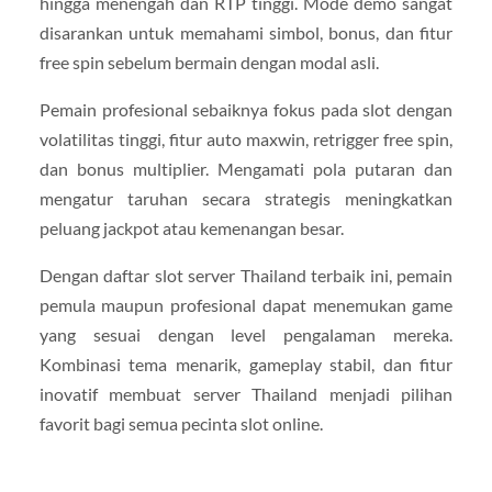
hingga menengah dan RTP tinggi. Mode demo sangat
disarankan untuk memahami simbol, bonus, dan fitur
free spin sebelum bermain dengan modal asli.
Pemain profesional sebaiknya fokus pada slot dengan
volatilitas tinggi, fitur auto maxwin, retrigger free spin,
dan bonus multiplier. Mengamati pola putaran dan
mengatur taruhan secara strategis meningkatkan
peluang jackpot atau kemenangan besar.
Dengan daftar slot server Thailand terbaik ini, pemain
pemula maupun profesional dapat menemukan game
yang sesuai dengan level pengalaman mereka.
Kombinasi tema menarik, gameplay stabil, dan fitur
inovatif membuat server Thailand menjadi pilihan
favorit bagi semua pecinta slot online.