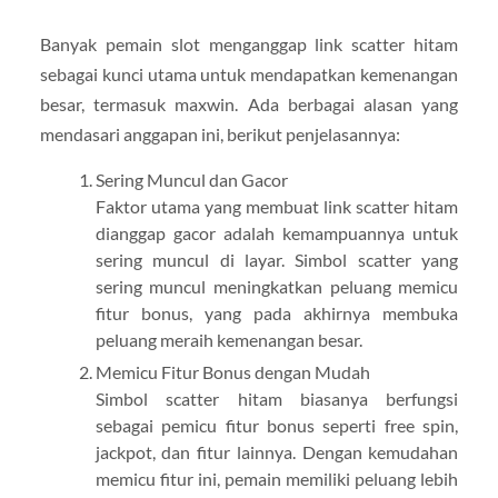
Banyak pemain slot menganggap link scatter hitam
sebagai kunci utama untuk mendapatkan kemenangan
besar, termasuk maxwin. Ada berbagai alasan yang
mendasari anggapan ini, berikut penjelasannya:
Sering Muncul dan Gacor
Faktor utama yang membuat link scatter hitam
dianggap gacor adalah kemampuannya untuk
sering muncul di layar. Simbol scatter yang
sering muncul meningkatkan peluang memicu
fitur bonus, yang pada akhirnya membuka
peluang meraih kemenangan besar.
Memicu Fitur Bonus dengan Mudah
Simbol scatter hitam biasanya berfungsi
sebagai pemicu fitur bonus seperti free spin,
jackpot, dan fitur lainnya. Dengan kemudahan
memicu fitur ini, pemain memiliki peluang lebih