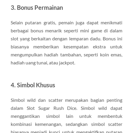
3. Bonus Permainan
Selain putaran gratis, pemain juga dapat menikmati
berbagai bonus menarik seperti mini game di dalam
slot yang berkaitan dengan lemparan dadu. Bonus ini
biasanya memberikan kesempatan ekstra untuk
mengumpulkan hadiah tambahan, seperti koin emas,
hadiah uang tunai, atau jackpot.
4. Simbol Khusus
Simbol wild dan scatter merupakan bagian penting
dalam Slot Sugar Rush Dice. Simbol wild dapat
menggantikan simbol lain untuk membentuk
kombinasi kemenangan, sedangkan simbol scatter
biasanya menjadi kunci untuk mengaktifkan putaran