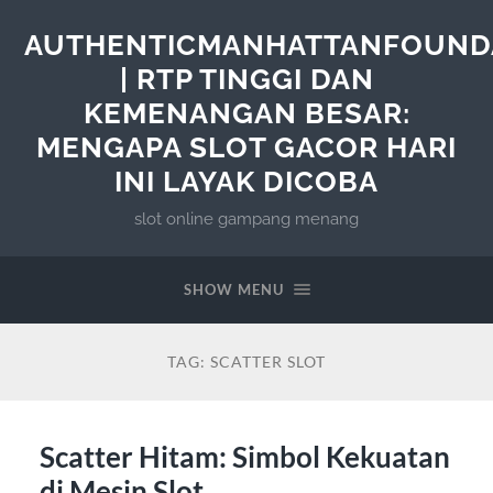
AUTHENTICMANHATTANFOUND
| RTP TINGGI DAN
KEMENANGAN BESAR:
MENGAPA SLOT GACOR HARI
INI LAYAK DICOBA
slot online gampang menang
SHOW MENU
TAG:
SCATTER SLOT
Scatter Hitam: Simbol Kekuatan
di Mesin Slot