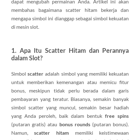
dapat mengubah permainan Anda. Artikel ini akan
membahas bagaimana scatter hitam bekerja dan
mengapa simbol ini dianggap sebagai simbol kekuatan
di mesin slot.
1.
Apa Itu Scatter Hitam dan Perannya
dalam Slot?
Simbol
scatter
adalah simbol yang memiliki kekuatan
untuk memberikan kemenangan atau memicu fitur
bonus, meskipun tidak perlu berada dalam garis
pembayaran yang teratur. Biasanya, semakin banyak
simbol scatter yang muncul, semakin besar hadiah
yang Anda peroleh, baik dalam bentuk
free spins
(putaran gratis) atau
bonus rounds
(putaran bonus).
Namun,
scatter hitam
memiliki keistimewaan