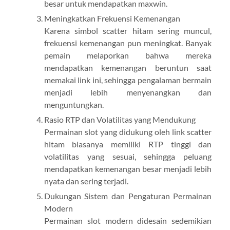
besar untuk mendapatkan maxwin.
Meningkatkan Frekuensi Kemenangan
Karena simbol scatter hitam sering muncul,
frekuensi kemenangan pun meningkat. Banyak
pemain melaporkan bahwa mereka
mendapatkan kemenangan beruntun saat
memakai link ini, sehingga pengalaman bermain
menjadi lebih menyenangkan dan
menguntungkan.
Rasio RTP dan Volatilitas yang Mendukung
Permainan slot yang didukung oleh link scatter
hitam biasanya memiliki RTP tinggi dan
volatilitas yang sesuai, sehingga peluang
mendapatkan kemenangan besar menjadi lebih
nyata dan sering terjadi.
Dukungan Sistem dan Pengaturan Permainan
Modern
Permainan slot modern didesain sedemikian