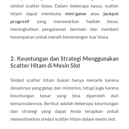
simbol scatter biasa. Dalam beberapa kasus, scatter
hitam dapat membuka
mini-game
atau
jackpot
progresif
yang menawarkan hadiah besar,
meningkatkan pengalaman bermain dan memberi
kesempatan untuk meraih kemenangan luar biasa.
2.
Keuntungan dan Strategi Menggunakan
Scatter Hitam di Mesin Slot
Simbol scatter hitam bukan hanya menarik karena
desainnya yang gelap dan misterius, tetapi juga karena
keuntungan besar yang bisa diperoleh dari
kemunculannya. Berikut adalah beberapa keuntungan
dan strategi yang dapat Anda terapkan untuk
memanfaatkan simbol scatter hitam dalam mesin slot.