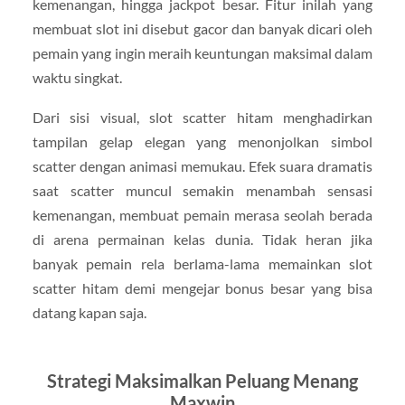
kemenangan, hingga jackpot besar. Fitur inilah yang
membuat slot ini disebut gacor dan banyak dicari oleh
pemain yang ingin meraih keuntungan maksimal dalam
waktu singkat.
Dari sisi visual, slot scatter hitam menghadirkan
tampilan gelap elegan yang menonjolkan simbol
scatter dengan animasi memukau. Efek suara dramatis
saat scatter muncul semakin menambah sensasi
kemenangan, membuat pemain merasa seolah berada
di arena permainan kelas dunia. Tidak heran jika
banyak pemain rela berlama-lama memainkan slot
scatter hitam demi mengejar bonus besar yang bisa
datang kapan saja.
Strategi Maksimalkan Peluang Menang
Maxwin