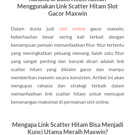
Menggunakan Link Scatter Hitam Slot
Gacor Maxwin
Dalam dunia judi
slot online
gacor maxwin,
keberhasilan besar sering kali terkait dengan
kemampuan pemain memanfaatkan fitur-fitur tertentu
yang meningkatkan peluang menang. Salah satu fitur
yang sangat penting dan banyak dicari adalah link
scatter hitam yang diklaim gacor dan mampu
memberikan maxwin secara konsisten. Artikel ini akan
mengupas rahasia dan strategi terbaik dalam
memanfaatkan link scatter hitam untuk mencapai
kemenangan maksimal di permainan slot online.
Mengapa Link Scatter Hitam Bisa Menjadi
Kunci Utama Meraih Maxwin?