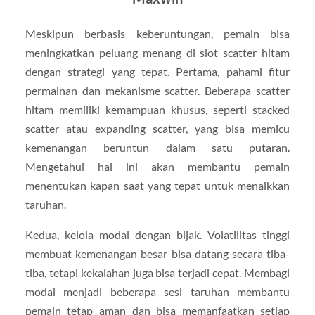
Meskipun berbasis keberuntungan, pemain bisa
meningkatkan peluang menang di slot scatter hitam
dengan strategi yang tepat. Pertama, pahami fitur
permainan dan mekanisme scatter. Beberapa scatter
hitam memiliki kemampuan khusus, seperti stacked
scatter atau expanding scatter, yang bisa memicu
kemenangan beruntun dalam satu putaran.
Mengetahui hal ini akan membantu pemain
menentukan kapan saat yang tepat untuk menaikkan
taruhan.
Kedua, kelola modal dengan bijak. Volatilitas tinggi
membuat kemenangan besar bisa datang secara tiba-
tiba, tetapi kekalahan juga bisa terjadi cepat. Membagi
modal menjadi beberapa sesi taruhan membantu
pemain tetap aman dan bisa memanfaatkan setiap