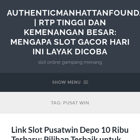
AUTHENTICMANHATTANFOUND
| RTP TINGGI DAN
KEMENANGAN BESAR:
MENGAPA SLOT GACOR HARI
INI LAYAK DICOBA
slot online gampang menang
SHOW MENU
TAG:
PUSAT WIN
Link Slot Pusatwin Depo 10 Ribu
Terbaru: Pilihan Terbaik untuk