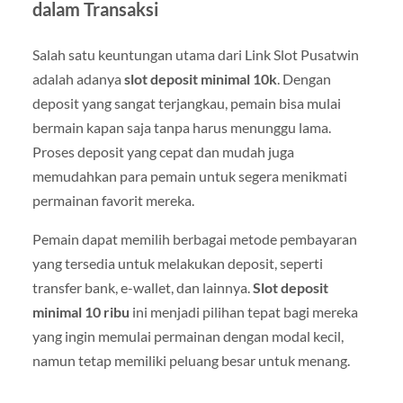
dalam Transaksi
Salah satu keuntungan utama dari Link Slot Pusatwin
adalah adanya
slot deposit minimal 10k
. Dengan
deposit yang sangat terjangkau, pemain bisa mulai
bermain kapan saja tanpa harus menunggu lama.
Proses deposit yang cepat dan mudah juga
memudahkan para pemain untuk segera menikmati
permainan favorit mereka.
Pemain dapat memilih berbagai metode pembayaran
yang tersedia untuk melakukan deposit, seperti
transfer bank, e-wallet, dan lainnya.
Slot deposit
minimal 10 ribu
ini menjadi pilihan tepat bagi mereka
yang ingin memulai permainan dengan modal kecil,
namun tetap memiliki peluang besar untuk menang.