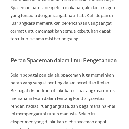
Spaceman harus mengelola makanan, air, dan oksigen
yang tersedia dengan sangat hati-hati. Kehidupan di
luar angkasa memerlukan perencanaan yang sangat
cermat untuk memastikan semua kebutuhan dapat
tercukupi selama misi berlangsung.
Peran Spaceman dalam Ilmu Pengetahuan
Selain sebagai penjelajah, spaceman juga memainkan
peran yang sangat penting dalam penelitian ilmiah.
Berbagai eksperimen dilakukan di luar angkasa untuk
memahami lebih dalam tentang kondisi gravitasi
rendah, radiasi ruang angkasa, dan bagaimana hal-hal
ini mempengaruhi tubuh manusia. Selain itu,
eksperimen yang dilakukan oleh spaceman dapat