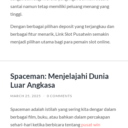
santai namun tetap memiliki peluang menang yang
tinggi.
Dengan berbagai pilihan deposit yang terjangkau dan
berbagai fitur menarik, Link Slot Pusatwin semakin
menjadi pilihan utama bagi para pemain slot online.
Spaceman: Menjelajahi Dunia
Luar Angkasa
MARCH 25, 2025
/
0 COMMENTS
Spaceman adalah istilah yang sering kita dengar dalam
berbagai film, buku, atau bahkan dalam percakapan
sehari-hari ketika berbicara tentang
pusat win