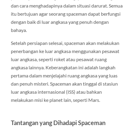
dan cara menghadapinya dalam situasi darurat. Semua
itu bertujuan agar seorang spaceman dapat berfungsi
dengan baik di luar angkasa yang penuh dengan
bahaya.
Setelah persiapan selesai, spaceman akan melakukan
penerbangan ke luar angkasa menggunakan pesawat
luar angkasa, seperti roket atau pesawat ruang
angkasa lainnya. Keberangkatan ini adalah langkah
pertama dalam menjelajahi ruang angkasa yang luas
dan penuh misteri. Spaceman akan tinggal di stasiun
luar angkasa internasional (ISS) atau bahkan
melakukan misi ke planet lain, seperti Mars.
Tantangan yang Dihadapi Spaceman