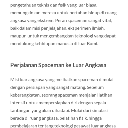
pengetahuan teknis dan fisik yang luar biasa,
memungkinkan mereka untuk bertahan hidup di ruang
angkasa yang ekstrem. Peran spaceman sangat vital,
baik dalam misi penjelajahan, eksperimen ilmiah,
maupun untuk mengembangkan teknologi yang dapat
mendukung kehidupan manusia di luar Bumi.
Perjalanan Spaceman ke Luar Angkasa
Misi luar angkasa yang melibatkan spaceman dimulai
dengan persiapan yang sangat matang. Sebelum
keberangkatan, seorang spaceman menjalani latihan
intensif untuk mempersiapkan diri dengan segala
tantangan yang akan dihadapi. Mulai dari simulasi
berada di ruang angkasa, pelatihan fisik, hingga
pembelajaran tentang teknologi pesawat luar angkasa