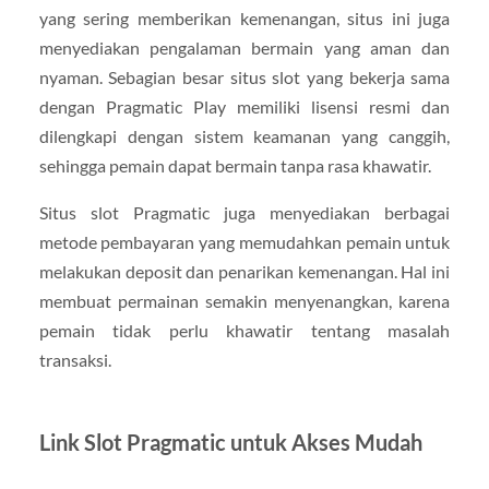
yang sering memberikan kemenangan, situs ini juga
menyediakan pengalaman bermain yang aman dan
nyaman. Sebagian besar situs slot yang bekerja sama
dengan Pragmatic Play memiliki lisensi resmi dan
dilengkapi dengan sistem keamanan yang canggih,
sehingga pemain dapat bermain tanpa rasa khawatir.
Situs slot Pragmatic juga menyediakan berbagai
metode pembayaran yang memudahkan pemain untuk
melakukan deposit dan penarikan kemenangan. Hal ini
membuat permainan semakin menyenangkan, karena
pemain tidak perlu khawatir tentang masalah
transaksi.
Link Slot Pragmatic untuk Akses Mudah