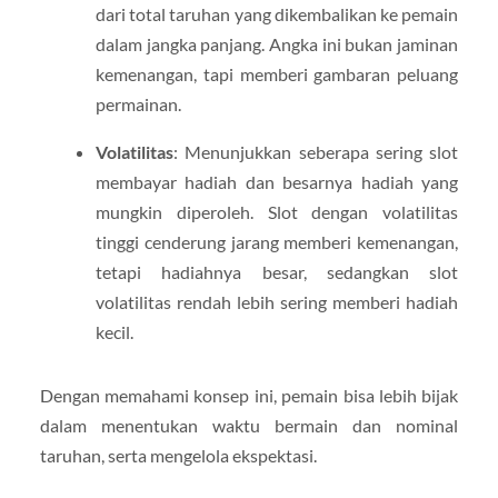
dari total taruhan yang dikembalikan ke pemain
dalam jangka panjang. Angka ini bukan jaminan
kemenangan, tapi memberi gambaran peluang
permainan.
Volatilitas
: Menunjukkan seberapa sering slot
membayar hadiah dan besarnya hadiah yang
mungkin diperoleh. Slot dengan volatilitas
tinggi cenderung jarang memberi kemenangan,
tetapi hadiahnya besar, sedangkan slot
volatilitas rendah lebih sering memberi hadiah
kecil.
Dengan memahami konsep ini, pemain bisa lebih bijak
dalam menentukan waktu bermain dan nominal
taruhan, serta mengelola ekspektasi.