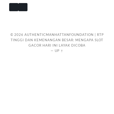
© 2026
AUTHENTICMANHATTANFOUNDATION | RTP
TINGGI DAN KEMENANGAN BESAR: MENGAPA SLOT
GACOR HARI INI LAYAK DICOBA
—
UP ↑