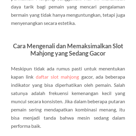
daya tarik bagi pemain yang mencari pengalaman
bermain yang tidak hanya menguntungkan, tetapi juga
menyenangkan secara estetika.
Cara Mengenali dan Memaksimalkan Slot
Mahjong yang Sedang Gacor
Meskipun tidak ada rumus pasti untuk menentukan
kapan link
daftar slot mahjong
gacor, ada beberapa
indikator yang bisa diperhatikan oleh pemain. Salah
satunya adalah frekuensi kemenangan kecil yang
muncul secara konsisten. Jika dalam beberapa putaran
pemain sering mendapatkan kombinasi menang, itu
bisa menjadi tanda bahwa mesin sedang dalam
performa baik.