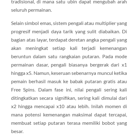
tradisional, di mana satu ubin dapat mengubah arah
seluruh permainan.
Selain simbol emas, sistem pengali atau multiplier yang
progresif menjadi daya tarik yang sulit diabaikan. Di
bagian atas layar, terdapat deretan angka pengali yang
akan meningkat setiap kali terjadi kemenangan
beruntun dalam satu rangkaian putaran. Pada mode
permainan dasar, pengali biasanya bergerak dari x1
hingga x5. Namun, keseruan sebenarnya muncul ketika
pemain berhasil masuk ke babak putaran gratis atau
Free Spins. Dalam fase ini, nilai pengali sering kali
ditingkatkan secara signifikan, sering kali dimulai dari
x2 hingga mencapai x10 atau lebih. Inilah momen di
mana potensi kemenangan maksimal dapat tercapai,
membuat setiap putaran terasa memiliki bobot yang
besar.