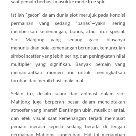
saat pemain berhasil masuk ke mode free spin.
Istilah “gacor” dalam dunia slot merujuk pada kondisi
permainan yang sedang “panas”—yakni sering
memberikan kemenangan, bonus, atau fitur spesial.
Slot Mahjong yang sedang gacor biasanya
menunjukkan pola kemenangan beruntun, kemunculan
simbol scatter yang lebih sering, dan peningkatan nilai
multiplier yang signifikan. Banyak pemain yang
memanfaatkan momen ini untuk meningkatkan
taruhan dan meraih hasil maksimal.
Selain itu, desain suara dan animasi dalam slot
Mahjong juga berperan besar dalam menciptakan
atmosfer yang imersif. Dentingan ubin, musik oriental,
dan efek visual saat kemenangan terjadi membuat
pemain merasa seperti sedang berada di tengah
permainan Mahjong sungguhan. Hal ini menambah