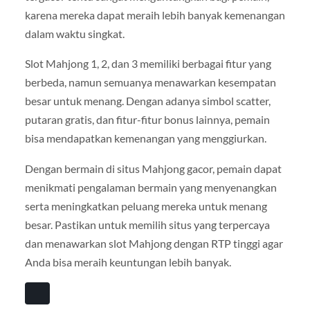
karena mereka dapat meraih lebih banyak kemenangan
dalam waktu singkat.
Slot Mahjong 1, 2, dan 3 memiliki berbagai fitur yang
berbeda, namun semuanya menawarkan kesempatan
besar untuk menang. Dengan adanya simbol scatter,
putaran gratis, dan fitur-fitur bonus lainnya, pemain
bisa mendapatkan kemenangan yang menggiurkan.
Dengan bermain di situs Mahjong gacor, pemain dapat
menikmati pengalaman bermain yang menyenangkan
serta meningkatkan peluang mereka untuk menang
besar. Pastikan untuk memilih situs yang terpercaya
dan menawarkan slot Mahjong dengan RTP tinggi agar
Anda bisa meraih keuntungan lebih banyak.