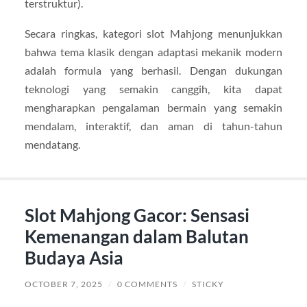
terstruktur).
Secara ringkas, kategori slot Mahjong menunjukkan
bahwa tema klasik dengan adaptasi mekanik modern
adalah formula yang berhasil. Dengan dukungan
teknologi yang semakin canggih, kita dapat
mengharapkan pengalaman bermain yang semakin
mendalam, interaktif, dan aman di tahun-tahun
mendatang.
Slot Mahjong Gacor: Sensasi
Kemenangan dalam Balutan
Budaya Asia
OCTOBER 7, 2025
/
0 COMMENTS
/
STICKY