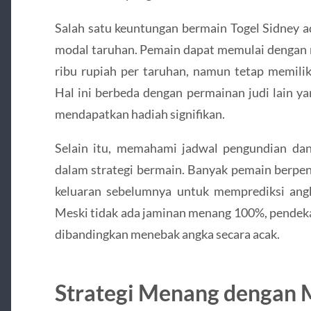
Salah satu keuntungan bermain Togel Sidney a
modal taruhan. Pemain dapat memulai dengan m
ribu rupiah per taruhan, namun tetap memili
Hal ini berbeda dengan permainan judi lain 
mendapatkan hadiah signifikan.
Selain itu, memahami jadwal pengundian dan
dalam strategi bermain. Banyak pemain berpe
keluaran sebelumnya untuk memprediksi ang
Meski tidak ada jaminan menang 100%, pendeka
dibandingkan menebak angka secara acak.
Strategi Menang dengan M