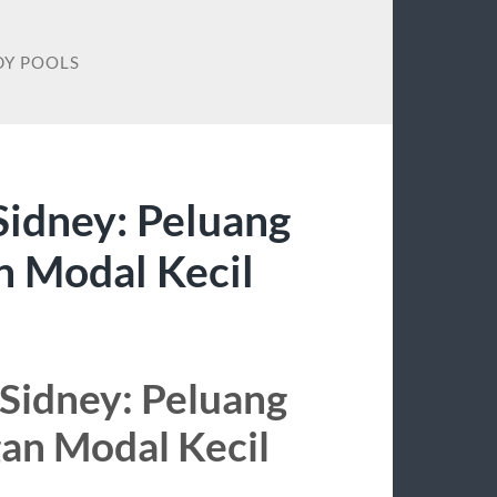
DY POOLS
Sidney: Peluang
 Modal Kecil
Sidney: Peluang
an Modal Kecil