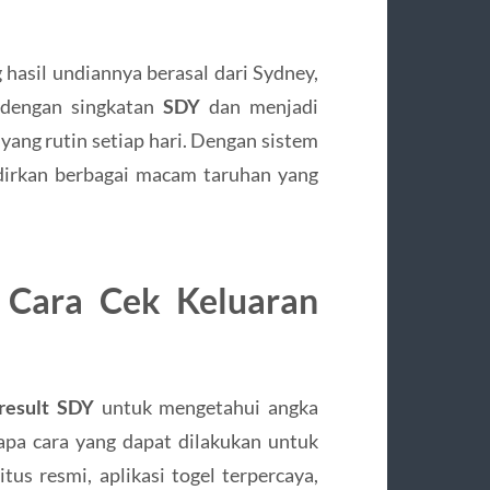
 hasil undiannya berasal dari Sydney,
a dengan singkatan
SDY
dan menjadi
yang rutin setiap hari. Dengan sistem
dirkan berbagai macam taruhan yang
n Cara Cek Keluaran
result SDY
untuk mengetahui angka
apa cara yang dapat dilakukan untuk
itus resmi, aplikasi togel terpercaya,