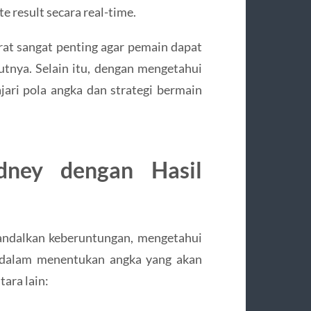
 result secara real-time.
rat sangat penting agar pemain dapat
utnya. Selain itu, dengan mengetahui
jari pola angka dan strategi bermain
dney dengan Hasil
andalkan keberuntungan, mengetahui
 dalam menentukan angka yang akan
tara lain: