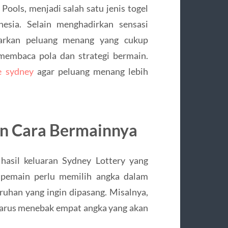
 Pools, menjadi salah satu jenis togel
esia. Selain menghadirkan sensasi
arkan peluang menang yang cukup
membaca pola dan strategi bermain.
ve sydney
agar peluang menang lebih
an Cara Bermainnya
hasil keluaran Sydney Lottery yang
, pemain perlu memilih angka dalam
aruhan yang ingin dipasang. Misalnya,
harus menebak empat angka yang akan