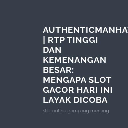
AUTHENTICMANHA
| RTP TINGGI
DAN
KEMENANGAN
BESAR:
MENGAPA SLOT
GACOR HARI INI
LAYAK DICOBA
slot online gampang menang