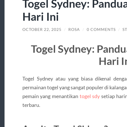
Togel Sydney: Pandu
Hari Ini
OCTOBER 22, 2025
/
ROSA
/
0 COMMENTS
/
S
Togel Sydney: Pand
Hari I
Togel Sydney atau yang biasa dikenal deng
permainan togel yang sangat populer di kalanga
pemain yang menantikan
togel sdy
setiap hari
terbaru.