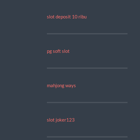
slot deposit 10 ribu
pg soft slot
mahjong ways
slot joker123