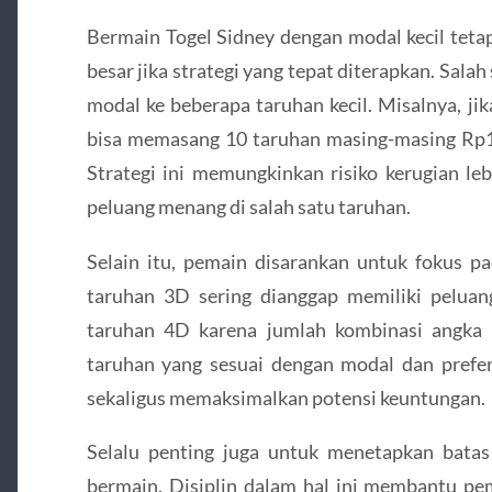
Bermain Togel Sidney dengan modal kecil te
besar jika strategi yang tepat diterapkan. Sal
modal ke beberapa taruhan kecil. Misalnya, j
bisa memasang 10 taruhan masing-masing Rp10
Strategi ini memungkinkan risiko kerugian le
peluang menang di salah satu taruhan.
Selain itu, pemain disarankan untuk fokus pa
taruhan 3D sering dianggap memiliki peluan
taruhan 4D karena jumlah kombinasi angka l
taruhan yang sesuai dengan modal dan prefer
sekaligus memaksimalkan potensi keuntungan.
Selalu penting juga untuk menetapkan bata
bermain. Disiplin dalam hal ini membantu p