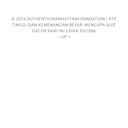
© 2026
AUTHENTICMANHATTANFOUNDATION | RTP
TINGGI DAN KEMENANGAN BESAR: MENGAPA SLOT
GACOR HARI INI LAYAK DICOBA
—
UP ↑