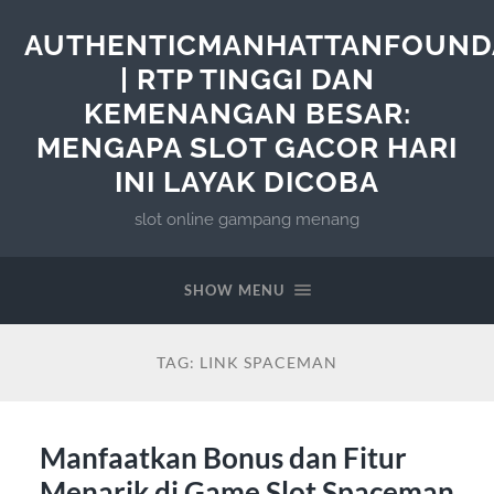
AUTHENTICMANHATTANFOUND
| RTP TINGGI DAN
KEMENANGAN BESAR:
MENGAPA SLOT GACOR HARI
INI LAYAK DICOBA
slot online gampang menang
SHOW MENU
TAG:
LINK SPACEMAN
Manfaatkan Bonus dan Fitur
Menarik di Game Slot Spaceman