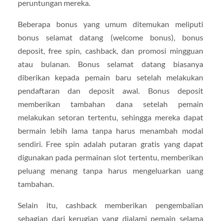
peruntungan mereka.
Beberapa bonus yang umum ditemukan meliputi
bonus selamat datang (welcome bonus), bonus
deposit, free spin, cashback, dan promosi mingguan
atau bulanan. Bonus selamat datang biasanya
diberikan kepada pemain baru setelah melakukan
pendaftaran dan deposit awal. Bonus deposit
memberikan tambahan dana setelah pemain
melakukan setoran tertentu, sehingga mereka dapat
bermain lebih lama tanpa harus menambah modal
sendiri. Free spin adalah putaran gratis yang dapat
digunakan pada permainan slot tertentu, memberikan
peluang menang tanpa harus mengeluarkan uang
tambahan.
Selain itu, cashback memberikan pengembalian
sebagian dari kerugian yang dialami pemain selama