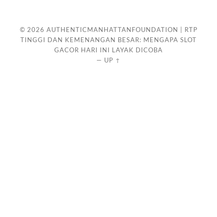
© 2026
AUTHENTICMANHATTANFOUNDATION | RTP
TINGGI DAN KEMENANGAN BESAR: MENGAPA SLOT
GACOR HARI INI LAYAK DICOBA
—
UP ↑