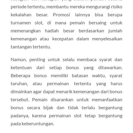
periode tertentu, membantu mereka mengurangi risiko
kekalahan besar. Promosi lainnya bisa berupa
turnamen slot, di mana pemain bersaing untuk
memenangkan hadiah besar berdasarkan jumlah
kemenangan atau kecepatan dalam menyelesaikan
tantangan tertentu.
Namun, penting untuk selalu membaca syarat dan
ketentuan dari setiap bonus yang ditawarkan.
Beberapa bonus memiliki batasan waktu, syarat
taruhan, atau permainan tertentu yang harus
dimainkan agar dapat menarik kemenangan dari bonus
tersebut. Pemain disarankan untuk memanfaatkan
bonus secara bijak dan tidak terlalu bergantung
padanya, karena permainan slot tetap bergantung
pada keberuntungan.