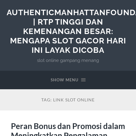
AUTHENTICMANHATTANFOUND
| RTP TINGGI DAN
KEMENANGAN BESAR:
MENGAPA SLOT GACOR HARI
INI LAYAK DICOBA
slot online gampang menang
SHOW MENU
TAG:
LINK SLOT ONLINE
Peran Bonus dan Promosi dalam
Meningkatkan Pengalaman