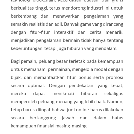
berkualitas tinggi, terus mendorong industri ini untuk
berkembang dan menawarkan pengalaman yang
semakin realistis dan adil. Banyak game yang dirancang
dengan fitur-fitur interaktif dan cerita menarik,
menjadikan pengalaman bermain tidak hanya tentang
keberuntungan, tetapi juga hiburan yang mendalam.
Bagi pemain, peluang besar terletak pada kemampuan
untuk memahami permainan, mengelola modal dengan
bijak, dan memanfaatkan fitur bonus serta promosi
secara optimal. Dengan pendekatan yang tepat,
mereka dapat menikmati hiburan sekaligus
memperoleh peluang menang yang lebih baik. Namun,
tetap harus diingat bahwa judi online harus dilakukan
secara bertanggung jawab dan dalam batas
kemampuan finansial masing-masing.