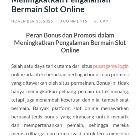
Bermain Slot Online
NOVEMBER 13, 2025
/
0 COMMENTS
/
STICKY
Peran Bonus dan Promosi dalam
Meningkatkan Pengalaman Bermain Slot
Online
Salah satu daya tarik utama dari situs
pusatgame login
online adalah keberadaan berbagai bonus dan promosi
yang ditawarkan oleh situs permainan. Bonus ini tidak
hanya meningkatkan peluang pemain untuk menang,
tetapi juga menambah keseruan dan nilai tambah saat
bermain. Banyak platform slot online menawarkan
berbagai jenis bonus yang dirancang untuk menarik
dan mempertahankan pemain, sehingga mereka
merasa dihargai dan termotivasi untuk terus mencoba