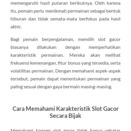
memengaruhi hasil putaran berikutnya. Oleh karena
itu, pemain perlu menikmati permainan sebagai bentuk
hiburan dan tidak semata-mata berfokus pada hasil
akhir.
Bagi pemain berpengalaman, memilih slot gacor
biasanya dilakukan dengan memperhatikan
karakteristik permainan. Mereka akan melihat
frekuensi kemenangan, fitur bonus yang tersedia, serta
volatilitas permainan. Dengan memahami aspek-aspek
tersebut, pemain dapat menentukan permainan yang
paling sesuai dengan gaya bermain masing-masing.
Cara Memahami Karakteristik Slot Gacor
Secara Bijak
Memahami konsep slot gacor tidak hanya sebatas