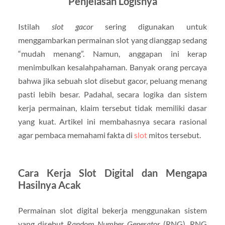
Penjelasan Logisnya
Istilah
slot gacor
sering digunakan untuk
menggambarkan permainan slot yang dianggap sedang
“mudah menang”. Namun, anggapan ini kerap
menimbulkan kesalahpahaman. Banyak orang percaya
bahwa jika sebuah slot disebut gacor, peluang menang
pasti lebih besar. Padahal, secara logika dan sistem
kerja permainan, klaim tersebut tidak memiliki dasar
yang kuat. Artikel ini membahasnya secara rasional
agar pembaca memahami fakta di
slot
mitos tersebut.
Cara Kerja Slot Digital dan Mengapa
Hasilnya Acak
Permainan slot digital bekerja menggunakan sistem
yang disebut
Random Number Generator
(RNG). RNG