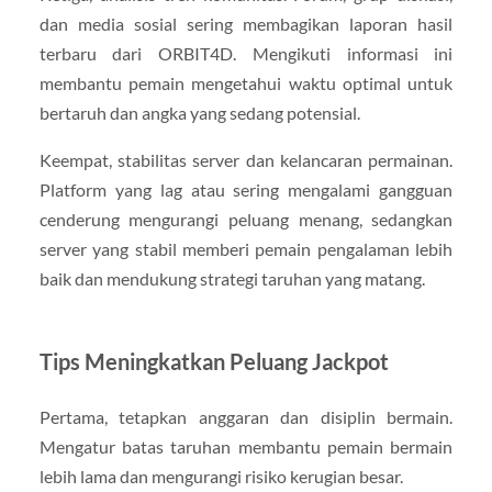
dan media sosial sering membagikan laporan hasil
terbaru dari ORBIT4D. Mengikuti informasi ini
membantu pemain mengetahui waktu optimal untuk
bertaruh dan angka yang sedang potensial.
Keempat, stabilitas server dan kelancaran permainan.
Platform yang lag atau sering mengalami gangguan
cenderung mengurangi peluang menang, sedangkan
server yang stabil memberi pemain pengalaman lebih
baik dan mendukung strategi taruhan yang matang.
Tips Meningkatkan Peluang Jackpot
Pertama, tetapkan anggaran dan disiplin bermain.
Mengatur batas taruhan membantu pemain bermain
lebih lama dan mengurangi risiko kerugian besar.