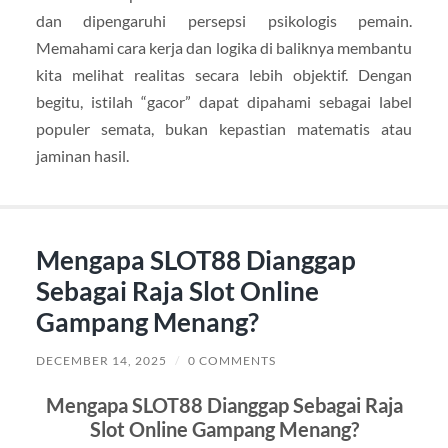
dan dipengaruhi persepsi psikologis pemain.
Memahami cara kerja dan logika di baliknya membantu
kita melihat realitas secara lebih objektif. Dengan
begitu, istilah “gacor” dapat dipahami sebagai label
populer semata, bukan kepastian matematis atau
jaminan hasil.
Mengapa SLOT88 Dianggap
Sebagai Raja Slot Online
Gampang Menang?
DECEMBER 14, 2025
/
0 COMMENTS
Mengapa SLOT88 Dianggap Sebagai Raja
Slot Online Gampang Menang?