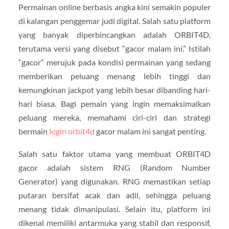
Permainan online berbasis angka kini semakin populer
di kalangan penggemar judi digital. Salah satu platform
yang banyak diperbincangkan adalah ORBIT4D,
terutama versi yang disebut “gacor malam ini.” Istilah
“gacor” merujuk pada kondisi permainan yang sedang
memberikan peluang menang lebih tinggi dan
kemungkinan jackpot yang lebih besar dibanding hari-
hari biasa. Bagi pemain yang ingin memaksimalkan
peluang mereka, memahami ciri-ciri dan strategi
bermain
login orbit4d
gacor malam ini sangat penting.
Salah satu faktor utama yang membuat ORBIT4D
gacor adalah sistem RNG (Random Number
Generator) yang digunakan. RNG memastikan setiap
putaran bersifat acak dan adil, sehingga peluang
menang tidak dimanipulasi. Selain itu, platform ini
dikenal memiliki antarmuka yang stabil dan responsif,