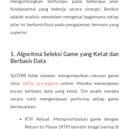
menguntungkan bertumpu pada beberapa pilar
fundamental yang bekerja secara sinergis. Berikut
adalah analisis mendalam mengenai bagaimana setiap
pilar ini berkontribusi pada pengalaman bermain yang
superior.
1. Algoritma Seleksi Game yang Ketat dan
Berbasis Data
SLOT88 tidak sekadar mengumpulkan ratusan game
situs
daftar pusatgame
online. Mereka menerapkan
kurasi berbasis data yang ketat. Tim analis mereka
secara rutin mengevaluasi performa setiap game
berdasarkan:
RTP Aktual: Memprioritaskan game dengan
Return to Player (RTP) teoretis tinggi (sering di