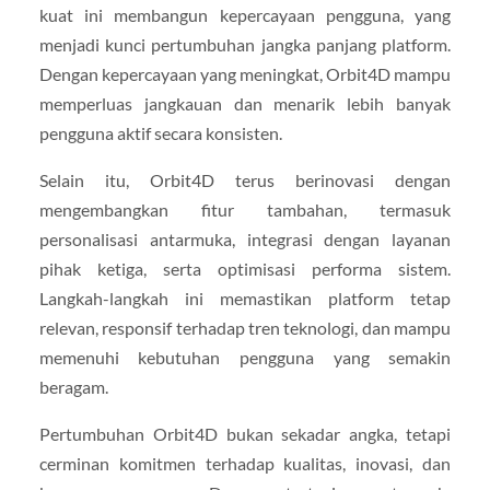
kuat ini membangun kepercayaan pengguna, yang
menjadi kunci pertumbuhan jangka panjang platform.
Dengan kepercayaan yang meningkat, Orbit4D mampu
memperluas jangkauan dan menarik lebih banyak
pengguna aktif secara konsisten.
Selain itu, Orbit4D terus berinovasi dengan
mengembangkan fitur tambahan, termasuk
personalisasi antarmuka, integrasi dengan layanan
pihak ketiga, serta optimisasi performa sistem.
Langkah-langkah ini memastikan platform tetap
relevan, responsif terhadap tren teknologi, dan mampu
memenuhi kebutuhan pengguna yang semakin
beragam.
Pertumbuhan Orbit4D bukan sekadar angka, tetapi
cerminan komitmen terhadap kualitas, inovasi, dan