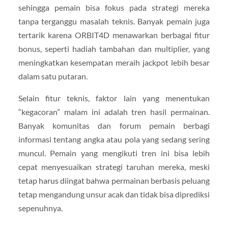
sehingga pemain bisa fokus pada strategi mereka
tanpa terganggu masalah teknis. Banyak pemain juga
tertarik karena ORBIT4D menawarkan berbagai fitur
bonus, seperti hadiah tambahan dan multiplier, yang
meningkatkan kesempatan meraih jackpot lebih besar
dalam satu putaran.
Selain fitur teknis, faktor lain yang menentukan
“kegacoran” malam ini adalah tren hasil permainan.
Banyak komunitas dan forum pemain berbagi
informasi tentang angka atau pola yang sedang sering
muncul. Pemain yang mengikuti tren ini bisa lebih
cepat menyesuaikan strategi taruhan mereka, meski
tetap harus diingat bahwa permainan berbasis peluang
tetap mengandung unsur acak dan tidak bisa diprediksi
sepenuhnya.