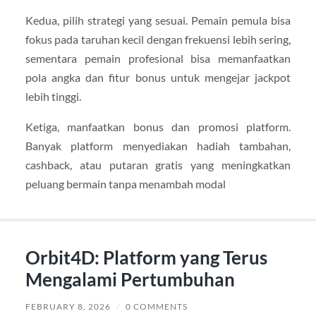
Kedua, pilih strategi yang sesuai. Pemain pemula bisa
fokus pada taruhan kecil dengan frekuensi lebih sering,
sementara pemain profesional bisa memanfaatkan
pola angka dan fitur bonus untuk mengejar jackpot
lebih tinggi.
Ketiga, manfaatkan bonus dan promosi platform.
Banyak platform menyediakan hadiah tambahan,
cashback, atau putaran gratis yang meningkatkan
peluang bermain tanpa menambah modal
Orbit4D: Platform yang Terus
Mengalami Pertumbuhan
FEBRUARY 8, 2026
/
0 COMMENTS