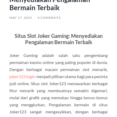
Bermain Terbaik
MAY 17, 2025
/
0 COMMENTS
Situs Slot Joker Gaming: Menyediakan
Pengalaman Bermain Terbaik
Joker Gaming adalah salah satu pengembang
permainan kasino online yang paling populer di dunia.
Dengan berbagai macam permainan slot menarik,
joker123 login
menjadi pilihan utama bagi para pecinta
judi online. Situs slot Joker123 menawarkan berbagai
fitur menarik yang membuatnya semakin digemari,
mulai dari grafik yang memukau hingga bonus-bonus
yang menggiurkan. Pengalaman bermain di situs
Joker123 sangat mengasyikkan, dengan berbagai