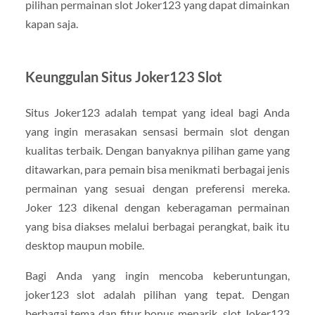
pilihan permainan slot Joker123 yang dapat dimainkan
kapan saja.
Keunggulan Situs Joker123 Slot
Situs Joker123 adalah tempat yang ideal bagi Anda
yang ingin merasakan sensasi bermain slot dengan
kualitas terbaik. Dengan banyaknya pilihan game yang
ditawarkan, para pemain bisa menikmati berbagai jenis
permainan yang sesuai dengan preferensi mereka.
Joker 123 dikenal dengan keberagaman permainan
yang bisa diakses melalui berbagai perangkat, baik itu
desktop maupun mobile.
Bagi Anda yang ingin mencoba keberuntungan,
joker123 slot adalah pilihan yang tepat. Dengan
berbagai tema dan fitur bonus menarik, slot Joker123