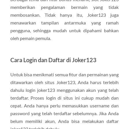
memberikan pengalaman bermain yang tidak
membosankan. Tidak hanya itu, Joker123 juga
menawarkan tampilan antarmuka yang ramah
pengguna, sehingga mudah untuk dipahami bahkan
oleh pemain pemula.
Cara Login dan Daftar di Joker123
Untuk bisa menikmati semua fitur dan permainan yang
ditawarkan oleh situs Joker123, Anda harus terlebih
dahulu login joker123 menggunakan akun yang telah
terdaftar. Proses login di situs ini cukup mudah dan
cepat. Anda hanya perlu memasukkan username dan
password yang telah terdaftar sebelumnya. Jika Anda
belum memiliki akun, Anda bisa melakukan daftar
joker123 terlebih dahulu.