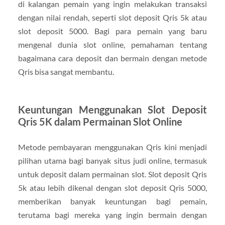
di kalangan pemain yang ingin melakukan transaksi
dengan nilai rendah, seperti slot deposit Qris 5k atau
slot deposit 5000. Bagi para pemain yang baru
mengenal dunia slot online, pemahaman tentang
bagaimana cara deposit dan bermain dengan metode
Qris bisa sangat membantu.
Keuntungan Menggunakan Slot Deposit
Qris 5K dalam Permainan Slot Online
Metode pembayaran menggunakan Qris kini menjadi
pilihan utama bagi banyak situs judi online, termasuk
untuk deposit dalam permainan slot. Slot deposit Qris
5k atau lebih dikenal dengan slot deposit Qris 5000,
memberikan banyak keuntungan bagi pemain,
terutama bagi mereka yang ingin bermain dengan