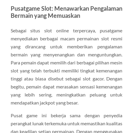
Pusatgame Slot: Menawarkan Pengalaman
Bermain yang Memuaskan
Sebagai situs slot online terpercaya, pusatgame
menyediakan berbagai macam permainan slot resmi
yang dirancang untuk memberikan pengalaman
bermain yang menyenangkan dan menguntungkan.
Para pemain dapat memilih dari berbagai pilihan mesin
slot yang telah terbukti memiliki tingkat kemenangan
tinggi atau biasa disebut sebagai slot gacor. Dengan
begitu, pemain dapat merasakan sensasi kemenangan
yang lebih sering, meningkatkan peluang untuk
mendapatkan jackpot yang besar.
Pusat game ini bekerja sama dengan penyedia
perangkat lunak terkemuka untuk memastikan kualitas
dan keadilan setiap permainan. Dengan menggunakan