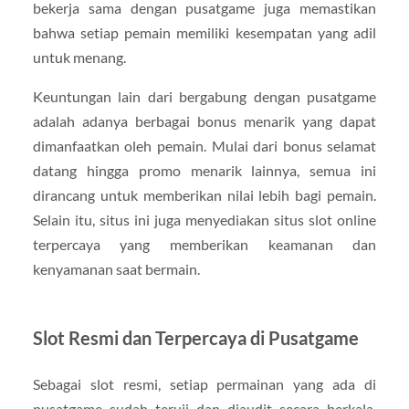
bekerja sama dengan pusatgame juga memastikan
bahwa setiap pemain memiliki kesempatan yang adil
untuk menang.
Keuntungan lain dari bergabung dengan pusatgame
adalah adanya berbagai bonus menarik yang dapat
dimanfaatkan oleh pemain. Mulai dari bonus selamat
datang hingga promo menarik lainnya, semua ini
dirancang untuk memberikan nilai lebih bagi pemain.
Selain itu, situs ini juga menyediakan situs slot online
terpercaya yang memberikan keamanan dan
kenyamanan saat bermain.
Slot Resmi dan Terpercaya di Pusatgame
Sebagai slot resmi, setiap permainan yang ada di
pusatgame sudah teruji dan diaudit secara berkala.