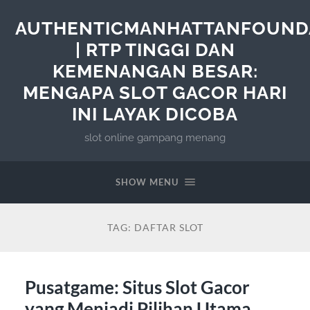
AUTHENTICMANHATTANFOUND
| RTP TINGGI DAN
KEMENANGAN BESAR:
MENGAPA SLOT GACOR HARI
INI LAYAK DICOBA
slot online gampang menang
SHOW MENU
TAG:
DAFTAR SLOT
Pusatgame: Situs Slot Gacor
yang Menjadi Pilihan Utama