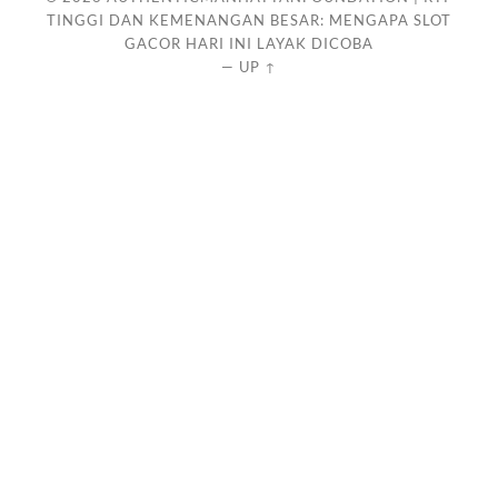
TINGGI DAN KEMENANGAN BESAR: MENGAPA SLOT
GACOR HARI INI LAYAK DICOBA
—
UP ↑