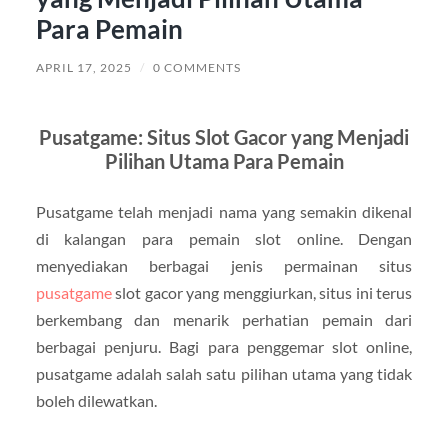
Para Pemain
APRIL 17, 2025
/
0 COMMENTS
Pusatgame: Situs Slot Gacor yang Menjadi
Pilihan Utama Para Pemain
Pusatgame telah menjadi nama yang semakin dikenal
di kalangan para pemain slot online. Dengan
menyediakan berbagai jenis permainan situs
pusatgame
slot gacor yang menggiurkan, situs ini terus
berkembang dan menarik perhatian pemain dari
berbagai penjuru. Bagi para penggemar slot online,
pusatgame adalah salah satu pilihan utama yang tidak
boleh dilewatkan.