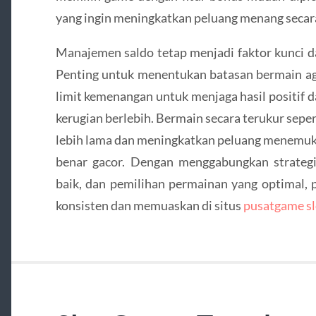
yang ingin meningkatkan peluang menang secara
Manajemen saldo tetap menjadi faktor kunci da
Penting untuk menentukan batasan bermain aga
limit kemenangan untuk menjaga hasil positif 
kerugian berlebih. Bermain secara terukur sep
lebih lama dan meningkatkan peluang menemuk
benar gacor. Dengan menggabungkan strateg
baik, dan pemilihan permainan yang optimal, 
konsisten dan memuaskan di situs
pusatgame sl