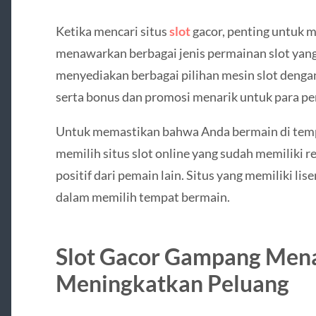
Ketika mencari situs
slot
gacor, penting untuk 
menawarkan berbagai jenis permainan slot yang
menyediakan berbagai pilihan mesin slot dengan
serta bonus dan promosi menarik untuk para pe
Untuk memastikan bahwa Anda bermain di temp
memilih situs slot online yang sudah memiliki 
positif dari pemain lain. Situs yang memiliki lis
dalam memilih tempat bermain.
Slot Gacor Gampang Mena
Meningkatkan Peluang