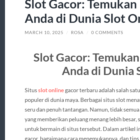
Slot Gacor: Temukan
Anda di Dunia Slot O
MARCH 10, 2025
/
ROSA
/
0 COMMENTS
Slot Gacor: Temuka
Anda di Dunia 
Situs
slot online
gacor terbaru
adalah salah sat
populer di dunia maya. Berbagai situs slot m
seru dan penuh tantangan. Namun, tidak semua si
yang memberikan peluang menang lebih besar, 
untuk bermain di situs tersebut. Dalam artikel 
gacor, bagaimana cara menemukannya, dan tips