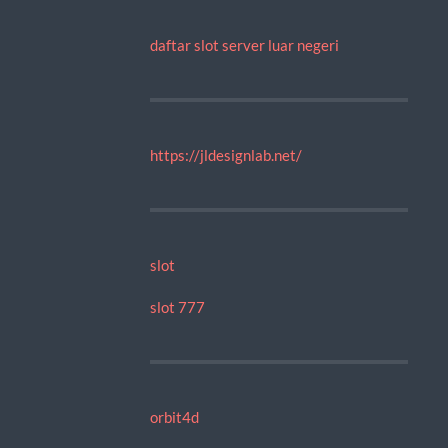
daftar slot server luar negeri
https://jldesignlab.net/
slot
slot 777
orbit4d