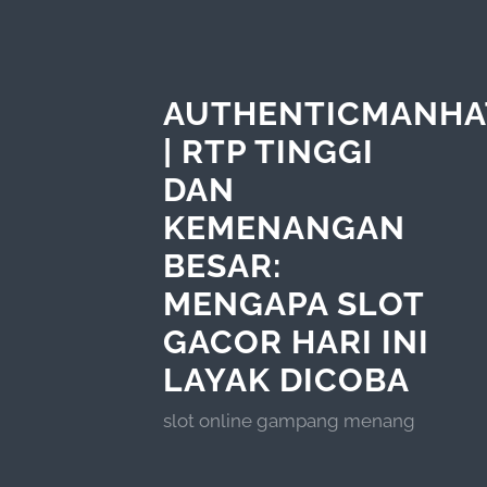
AUTHENTICMANHA
| RTP TINGGI
DAN
KEMENANGAN
BESAR:
MENGAPA SLOT
GACOR HARI INI
LAYAK DICOBA
slot online gampang menang