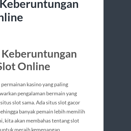
 Keberuntungan
nline
n Keberuntungan
Slot Online
u permainan kasino yang paling
enawarkan pengalaman bermain yang
tus slot sama. Ada situs slot gacor
sehingga banyak pemain lebih memilih
ini, kita akan membahas tentang slot
 untuk meraih kemenangan.