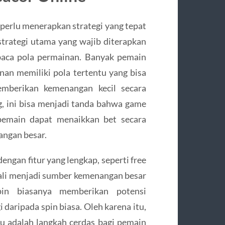
perlu menerapkan strategi yang tepat
 strategi utama yang wajib diterapkan
baca pola permainan. Banyak pemain
an memiliki pola tertentu yang bisa
memberikan kemenangan kecil secara
ng, ini bisa menjadi tanda bahwa game
pemain dapat menaikkan bet secara
ngan besar.
engan fitur yang lengkap, seperti free
ng kali menjadi sumber kemenangan besar
pin biasanya memberikan potensi
daripada spin biasa. Oleh karena itu,
u adalah langkah cerdas bagi pemain