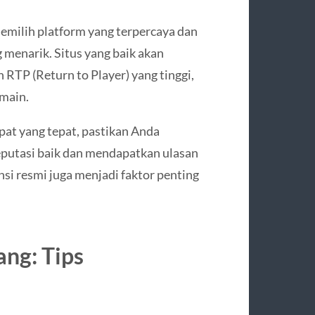
memilih platform yang terpercaya dan
 menarik. Situs yang baik akan
 RTP (Return to Player) yang tinggi,
main.
at yang tepat, pastikan Anda
reputasi baik dan mendapatkan ulasan
ensi resmi juga menjadi faktor penting
ng: Tips