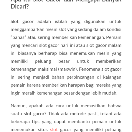
Dicari?
Slot gacor adalah istilah yang digunakan untuk
menggambarkan mesin slot yang sedang dalam kondisi
“panas” atau sering memberikan kemenangan. Pemain
yang mencari slot gacor hari ini atau slot gacor malam
ini biasanya berharap bisa menemukan mesin yang
memiliki peluang besar untuk memberikan
kemenangan maksimal (maxwin). Fenomena slot gacor
ini sering menjadi bahan perbincangan di kalangan
pemain karena memberikan harapan bagi mereka yang
ingin meraih kemenangan besar dengan lebih mudah.
Namun, apakah ada cara untuk memastikan bahwa
suatu slot gacor? Tidak ada metode pasti, tetapi ada
beberapa tips yang dapat membantu pemain untuk
menemukan situs
slot
gacor yang memiliki peluang