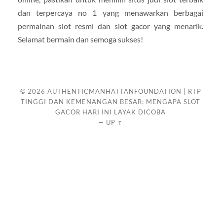
dan terpercaya no 1 yang menawarkan berbagai
permainan slot resmi dan slot gacor yang menarik.
Selamat bermain dan semoga sukses!
© 2026
AUTHENTICMANHATTANFOUNDATION | RTP
TINGGI DAN KEMENANGAN BESAR: MENGAPA SLOT
GACOR HARI INI LAYAK DICOBA
—
UP ↑