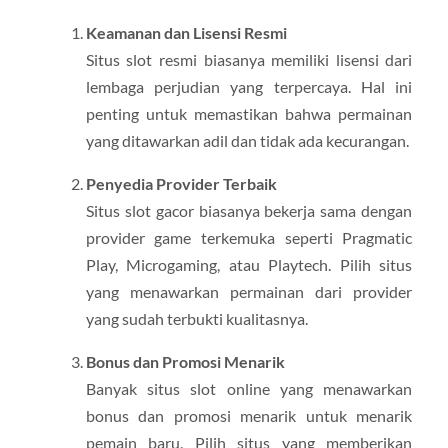
Keamanan dan Lisensi Resmi
Situs slot resmi biasanya memiliki lisensi dari
lembaga perjudian yang terpercaya. Hal ini
penting untuk memastikan bahwa permainan
yang ditawarkan adil dan tidak ada kecurangan.
Penyedia Provider Terbaik
Situs slot gacor biasanya bekerja sama dengan
provider game terkemuka seperti Pragmatic
Play, Microgaming, atau Playtech. Pilih situs
yang menawarkan permainan dari provider
yang sudah terbukti kualitasnya.
Bonus dan Promosi Menarik
Banyak situs slot online yang menawarkan
bonus dan promosi menarik untuk menarik
pemain baru. Pilih situs yang memberikan